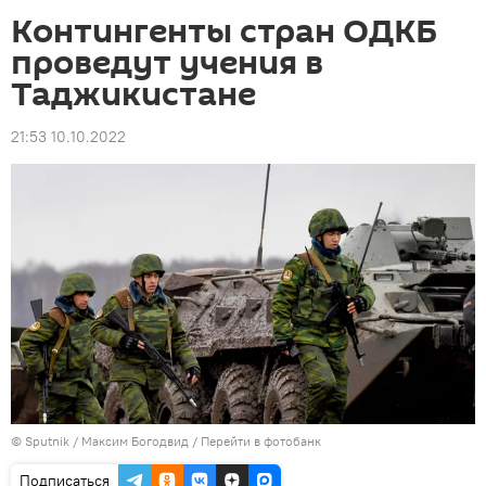
Контингенты стран ОДКБ
проведут учения в
Таджикистане
21:53 10.10.2022
©
Sputnik
/ Максим Богодвид
/
Перейти в фотобанк
Подписаться