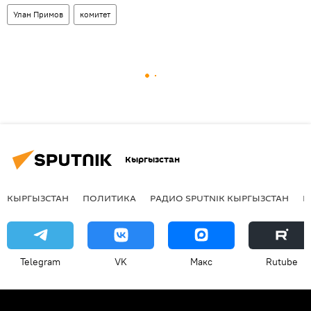
Улан Примов
комитет
Кыргызстан
КЫРГЫЗСТАН
ПОЛИТИКА
РАДИО SPUTNIK КЫРГЫЗСТАН
Р
Telegram
VK
Макс
Rutube