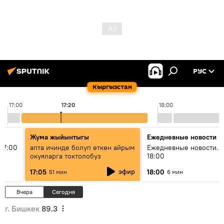
РУС
Кыргызстан
17:00
17:20
18:00
Жума жыйынтыгы
Ежедневные новости
17:00
апта ичинде болуп өткөн айрым
Ежедневные новости. 
окуяларга токтолобуз
18:00
эфир
17:05
18:00
51 мин
6 мин
Вчера
Сегодня
г. Бишкек
89.3