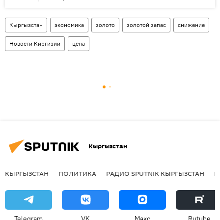
Кыргызстан
экономика
золото
золотой запас
снижение
Новости Киргизии
цена
Кыргызстан
КЫРГЫЗСТАН
ПОЛИТИКА
РАДИО SPUTNIK КЫРГЫЗСТАН
Р
Telegram
VK
Макс
Rutube