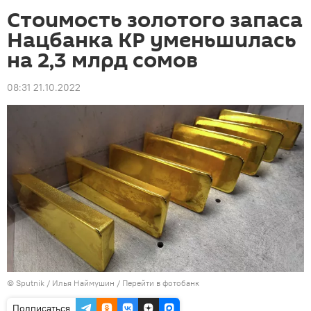
Стоимость золотого запаса
Нацбанка КР уменьшилась
на 2,3 млрд сомов
08:31 21.10.2022
©
Sputnik
/ Илья Наймушин
/
Перейти в фотобанк
Подписаться