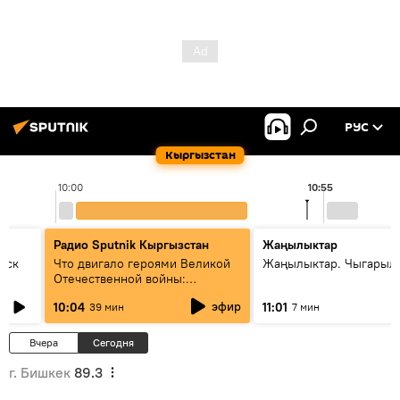
РУС
Кыргызстан
10:00
10:55
Радио Sputnik Кыргызстан
Жаңылыктар
уск
Что двигало героями Великой
Жаңылыктар. Чыгарылы
Отечественной войны:
вспоминая Чолпонбая
эфир
10:04
11:01
39 мин
7 мин
Тулебердиева
Вчера
Сегодня
г. Бишкек
89.3