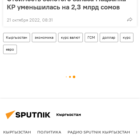
КР уменьшилась на 2,3 млрд сомов
21 октября 2022, 08:31
Кыргызстан
экономика
курс валют
ГСМ
доллар
курс
евро
Кыргызстан
КЫРГЫЗСТАН
ПОЛИТИКА
РАДИО SPUTNIK КЫРГЫЗСТАН
Р