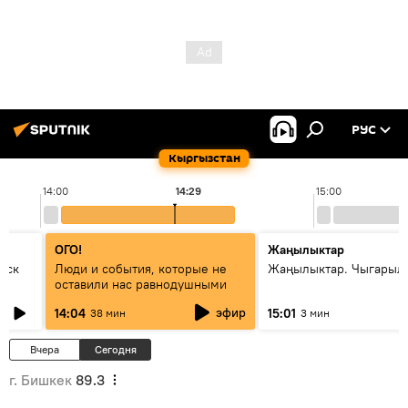
РУС
Кыргызстан
14:00
14:29
15:00
ОГО!
Жаңылыктар
уск
Люди и события, которые не
Жаңылыктар. Чыгарыл
оставили нас равнодушными
эфир
14:04
15:01
38 мин
3 мин
Вчера
Сегодня
г. Бишкек
89.3