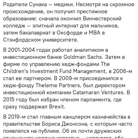
Родители Сунака — медики. Несмотря на скромное
происхождение, он получил престижное
образование: сначала окончил Винчестерский
колледж — элитный интернат для мальчиков,
затем бакалавриат в Оксфорде и MBA в
Стэнфордском университете.
В 2001-2004 годах работал аналитиком в
инвестиционном банке Goldman Sachs. Затем в
фирме по управлению хедж-фондами The
Children's Investment Fund Management, в 2006-м
стал ее партнером. В 2009-м присоединился к
хедж-фонду Theleme Partners, был директором
инвестиционной компании Catamaran Ventures. В
2015 году был избран членом парламента, где
сразу поддержал Brexit.
В 2019-м стал главным канцлером казначейства в
правительстве Бориса Джонсона, с которым часто
появлялся на публике. Об их почти дружеских
отношениях хорошо известно — например, оба