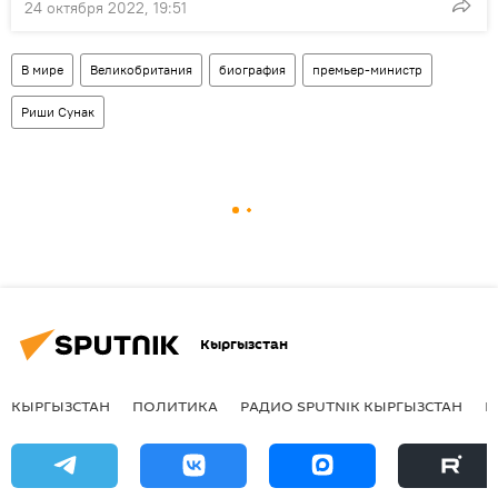
24 октября 2022, 19:51
В мире
Великобритания
биография
премьер-министр
Риши Сунак
Кыргызстан
КЫРГЫЗСТАН
ПОЛИТИКА
РАДИО SPUTNIK КЫРГЫЗСТАН
Р