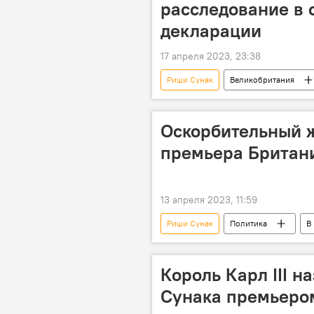
расследование в 
декларации
17 апреля 2023, 23:38
Риши Сунак
Великобритания
Оскорбительный ж
премьера Британи
13 апреля 2023, 11:59
Риши Сунак
Политика
В
Король Карл III н
Сунака премьеро