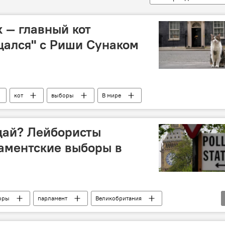
к — главный кот
щался" с Риши Сунаком
кот
выборы
В мире
щай? Лейбористы
аментские выборы в
оры
парламент
Великобритания