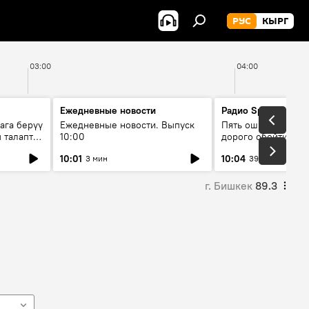
РУС
КЫРГ
03:00
04:00
Ежедневные новости
Радио Sputnik Кыр
ага берүү
Ежедневные новости. Выпуск
Пять ошибок котор
 талаптар
10:00
дорого обойтись п
жилья
10:01
10:04
3 мин
39 мин
г. Бишкек
89.3