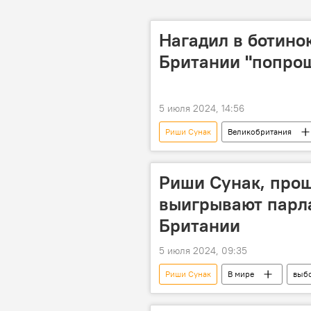
Нагадил в ботино
Британии "попро
5 июля 2024, 14:56
Риши Сунак
Великобритания
Риши Сунак, про
выигрывают парл
Британии
5 июля 2024, 09:35
Риши Сунак
В мире
выб
Лейбористская партия