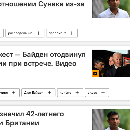
отношении Сунака из-за
расследование
парламент
ест — Байден отодвинул
и при встрече. Видео
 мире
Джо Байден
конфуз
видео
азначил 42-летнего
м Британии