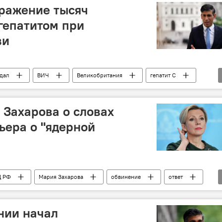
аражение тысяч
гепатитом при
ви
дал
ВИЧ
Великобритания
гепатит С
 Захарова о словах
ьера о "ядерной
 РФ
Мария Захарова
обвинение
ответ
нии начал