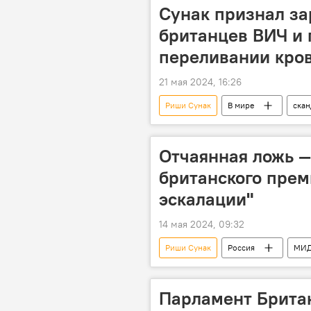
Сунак признал з
британцев ВИЧ и 
переливании кро
21 мая 2024, 16:26
Риши Сунак
В мире
скан
заражение
Отчаянная ложь —
британского прем
эскалации"
14 мая 2024, 09:32
Риши Сунак
Россия
МИД
Великобритания
Парламент Брита