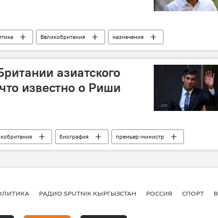
итика
Великобритания
назначение
Британии азиатского
что известно о Риши
икобритания
биография
премьер-министр
ОЛИТИКА
РАДИО SPUTNIK КЫРГЫЗСТАН
РОССИЯ
СПОРТ