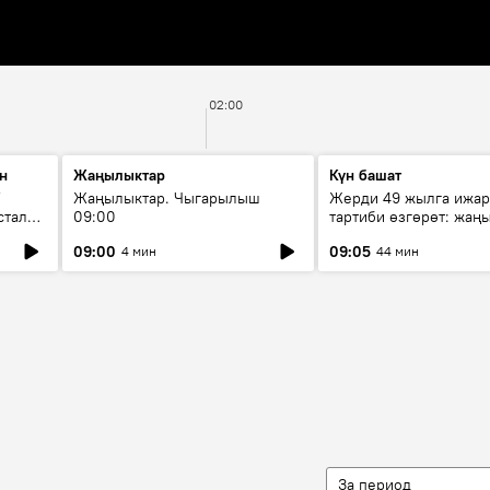
02:00
н
Жаңылыктар
Күн башат
F
Жаңылыктар. Чыгарылыш
Жерди 49 жылга ижар
стала
09:00
тартиби өзгөрөт: жаңы
эмнени көздөйт?
09:00
09:05
4 мин
44 мин
За период