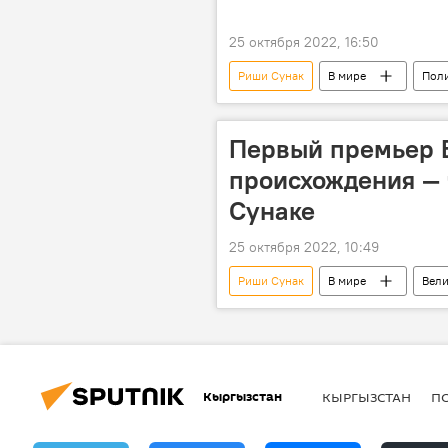
25 октября 2022, 16:50
Риши Сунак
В мире
Пол
Первый премьер 
происхождения — 
Сунаке
25 октября 2022, 10:49
Риши Сунак
В мире
Вел
Кыргызстан
КЫРГЫЗСТАН
П