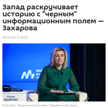
Запад раскручивает
историю с "черным"
информационным полем —
Захарова
16:04 02.11.2022
©
Sputnik
/ Владимир Астапкович
/
Перейти в фотобанк