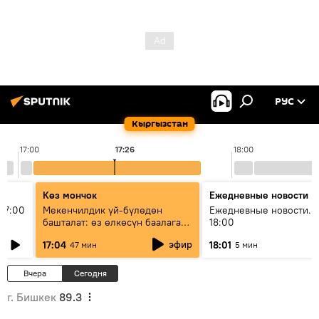
РУС
Кыргызстан
17:00
17:26
18:00
Көз мончок
Ежедневные новости
17:00
Мекенчилдик үй-бүлөдөн
Ежедневные новости. 
башталат: өз өлкөсүн баалаган
18:00
муунду кантип тарбиялоо
эфир
17:04
18:01
47 мин
5 мин
керек?
Вчера
Сегодня
г. Бишкек
89.3