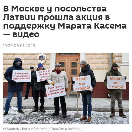
В Москве у посольства
Латвии прошла акция в
поддержку Марата Касема
— видео
19:29 06.01.2023
©
Sputnik
/ Евгений Биятов
/
Перейти в фотобанк