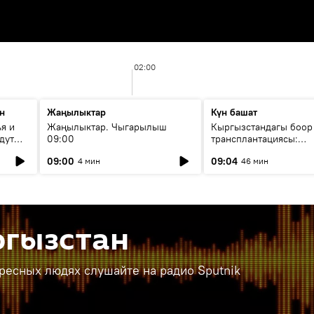
02:00
н
Жаңылыктар
Күн башат
я и
Жаңылыктар. Чыгарылыш
Кыргызстандагы боор
дут
09:00
трансплантациясы:
жетишкендиктер жана
09:00
09:04
4 мин
46 мин
келечеги
ргызстан
ересных людях слушайте на радио Sputnik