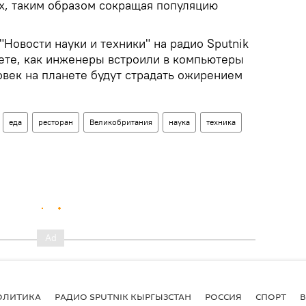
их, таким образом сокращая популяцию
"Новости науки и техники" на радио Sputnik
ете, как инженеры встроили в компьютеры
овек на планете будут страдать ожирением
еда
ресторан
Великобритания
наука
техника
ОЛИТИКА
РАДИО SPUTNIK КЫРГЫЗСТАН
РОССИЯ
СПОРТ