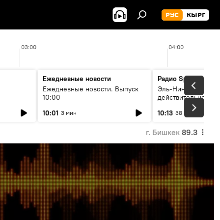
РУС
КЫРГ
03:00
04:00
Ежедневные новости
Радио Sputnik Кыр
Ежедневные новости. Выпуск
Эль-Ниньо, жара и 
10:00
действительно вли
 өнүгүү
погоду в Кыргызст
10:01
10:13
3 мин
38 мин
г. Бишкек
89.3