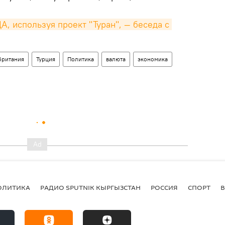
А, используя проект "Туран", — беседа с 
британия
Турция
Политика
валюта
экономика
ОЛИТИКА
РАДИО SPUTNIK КЫРГЫЗСТАН
РОССИЯ
СПОРТ