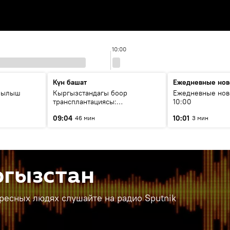
10:00
Күн башат
Ежедневные нов
рылыш
Кыргызстандагы боор
Ежедневные нов
трансплантациясы:
10:00
жетишкендиктер жана өнүгүү
09:04
10:01
46 мин
3 мин
келечеги
ргызстан
ересных людях слушайте на радио Sputnik