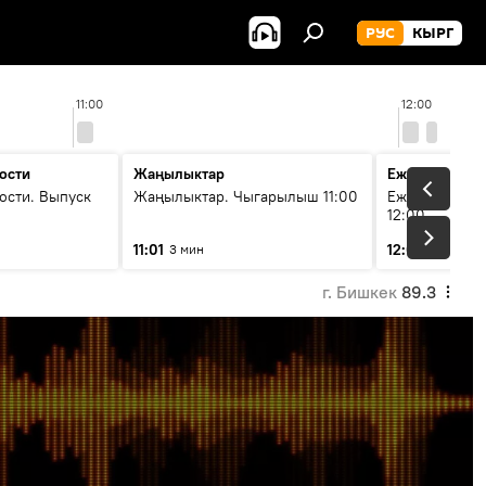
РУС
КЫРГ
11:00
12:00
ости
Жаңылыктар
Ежедневные 
ости. Выпуск
Жаңылыктар. Чыгарылыш 11:00
Ежедневные н
12:00
11:01
12:01
3 мин
3 мин
г. Бишкек
89.3