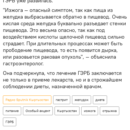
ГЭРБ уже развилась.
"Изжога — опасный симптом, так как пища из
желудка выбрасывается обратно в пищевод. Очень
кислая среда желудка буквально разъедает стенки
пищевода. Это весьма опасно, так как под
воздействием кислоты щелочной пищевод сильно
страдает. При длительных процессах может быть
прободение пищевода, то есть появится дырка,
или разовьется раковая опухоль", — объяснила
гастроэнтеролог.
Она подчеркнула, что лечение ГЭРБ заключается
не только в приеме лекарств, но и в строжайшем
соблюдении диеты, назначенной врачом.
Радио Sputnik Кыргызстан
гастрит
желудок
диета
питание
Особый акцент
Кыргызстан
изжога
отрыжка
ГЭРБ