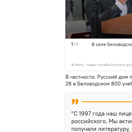
1
/3
венную литературу
В селе Беловодск
тига Божия Михаила в
© Фото / пресс-служба Русского до
В частности, Русский дом
28 в Беловодском 800 уче
"С 1997 года наш лице
российского. Мы акти
получали литературу,