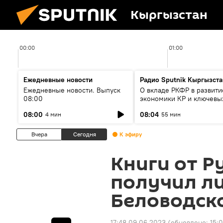
Кыргызстан
00:00
01:00
Ежедневные новости
Радио Sputnik Кыргызста
Ежедневные новости. Выпуск
О вкладе РКФР в развити
08:00
экономики КР и ключевы
секторах до 2030 года
08:00
08:04
4 мин
55 мин
Вчера
Сегодня
К эфиру
Книги от Р
получил ли
Беловодск
17:48 09.06.2023
(обновлено:
15: