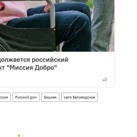
должается российский
кт "Миссия Добро"
ссия
Русский дом
Бишкек
село Беловодское