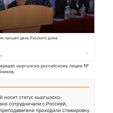
2
/3
ом прошел день Русского дома
ма
© Фото /
 передал кыргызско-российскому лицею №
бников.
й носит статус кыргызско-
вно сотрудничали с Россией,
 преподаватели проходили стажировку