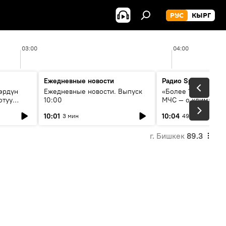
РУС
КЫРГ
03:00
04:00
Ежедневные новости
Радио Sputnik Кыр
өрдүн
Ежедневные новости. Выпуск
«Более 1200 сёл в 
отуу
10:00
МЧС — о климате, 
системе оповещен
10:01
10:04
3 мин
49 мин
населения
г. Бишкек
89.3