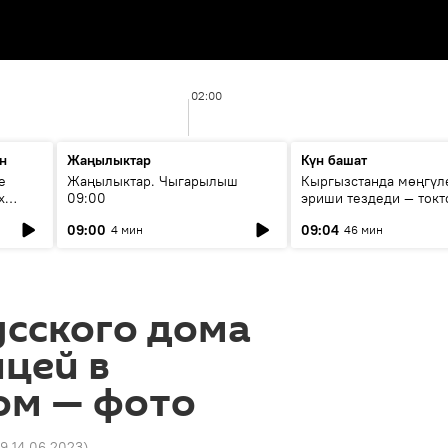
02:00
н
Жаңылыктар
Күн башат
е
Жаңылыктар. Чыгарылыш
Кыргызстанда мөңгүл
х
09:00
эриши тездеди — токт
мүмкүн эмеспи?
09:00
09:04
4 мин
46 мин
усского дома
цей в
ом — фото
09 14.06.2023
)