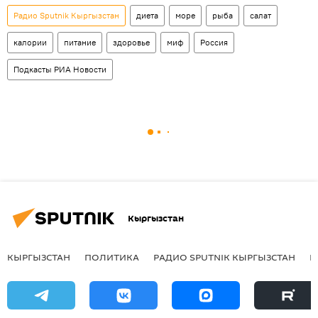
Радио Sputnik Кыргызстан
диета
море
рыба
салат
калории
питание
здоровье
миф
Россия
Подкасты РИА Новости
Кыргызстан
КЫРГЫЗСТАН
ПОЛИТИКА
РАДИО SPUTNIK КЫРГЫЗСТАН
Р