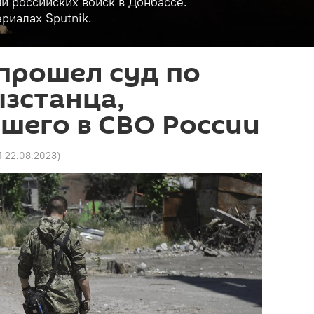
и российских войск в Донбассе.
риалах Sputnik.
прошел суд по
зстанца,
шего в СВО России
1 22.08.2023
)