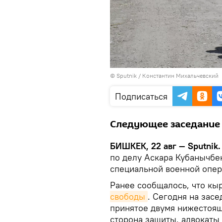
©
Sputnik
/ Константин Михальчевский
Подписаться
Следующее заседание н
БИШКЕК, 22 авг — Sputnik
по делу Аскара Кубанычбек
специальной военной опер
Ранее сообщалось, что кы
свободы
. Сегодня на зас
принятое двумя нижестоя
сторона защиты, адвокаты 