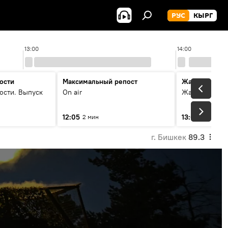
РУС
КЫРГ
13:00
14:00
ости
Максимальный репост
Жаңылыктар
ости. Выпуск
On air
Жаңылыктар.
12:05
13:01
2 мин
3 мин
г. Бишкек
89.3