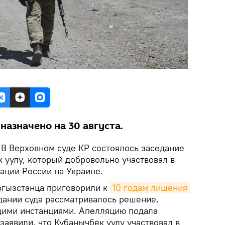
азначено на 30 августа.
.
В Верховном суде КР состоялось заседание
 уулу, который добровольно участвовал в
ации России на Украине.
ргызстанца приговорили к
10 годам лишения 
едании суда рассматривалось решение,
щими инстанциями. Апелляцию подала
заявили, что Кубанычбек уулу участвовал в