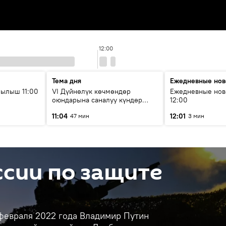
12:00
Тема дня
Ежедневные нов
ылыш 11:00
VI Дүйнөлүк көчмөндөр
Ежедневные нов
оюндарына саналуу күндөр
12:00
калды: даярдык иштери кайсы
11:04
12:01
47 мин
3 мин
этапка жетти?
сии по защите
 февраля 2022 года Владимир Путин