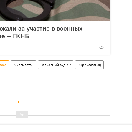
жали за участие в военных
не — ГКНБ
асса
Кыргызстан
Верховный суд КР
кыргызстанец