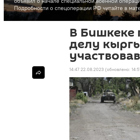
объявил о начале специальной военной операци
Подробности о спецоперации РФ читайте в мате
В Бишкеке 
делу кыргы
участвовав
14:47 22.08.2023
(обновлено:
14:5