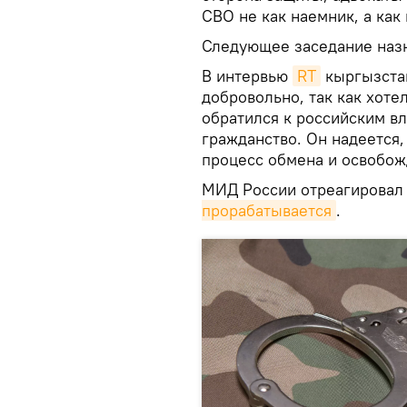
СВО не как наемник, а ка
Следующее заседание назн
В интервью
RT
кыргызстан
добровольно, так как хот
обратился к российским вл
гражданство. Он надеется,
процесс обмена и освобож
МИД России отреагировал
прорабатывается
.