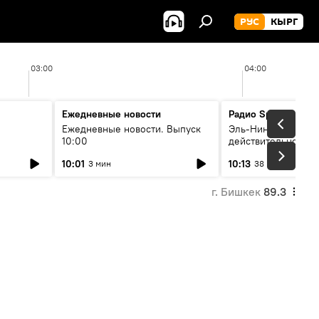
РУС
КЫРГ
03:00
04:00
Ежедневные новости
Радио Sputnik Кыр
Ежедневные новости. Выпуск
Эль-Ниньо, жара и 
10:00
действительно вли
 өнүгүү
погоду в Кыргызст
10:01
10:13
3 мин
38 мин
г. Бишкек
89.3