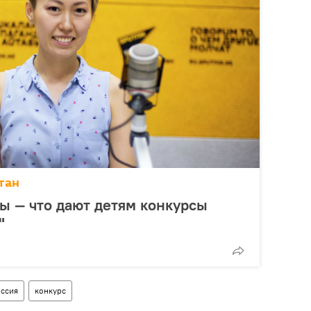
тан
ы — что дают детям конкурсы
"
ссия
конкурс