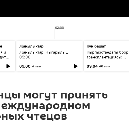
02:00
н
Жаңылыктар
Күн башат
я и
Жаңылыктар. Чыгарылыш
Кыргызстандагы боор
дут
09:00
трансплантациясы:
жетишкендиктер жана
09:00
09:04
4 мин
46 мин
келечеги
нцы могут принять
 международном
юных чтецов