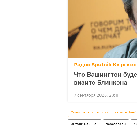
Радио Sputnik Кыргызс
Что Вашингтон буде
визите Блинкена
7 сентября 2023, 23:11
Спецоперация России по защите Донб
Энтони Блинкен
переговоры
У