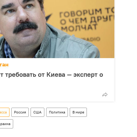
тан
т требовать от Киева — эксперт о
асса
Россия
США
Политика
В мире
краина