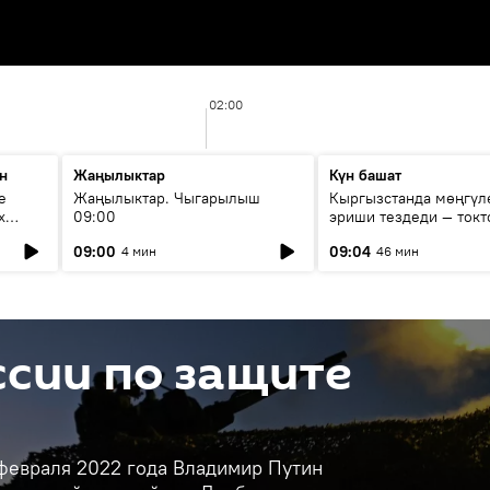
02:00
н
Жаңылыктар
Күн башат
е
Жаңылыктар. Чыгарылыш
Кыргызстанда мөңгүл
х
09:00
эриши тездеди — токт
мүмкүн эмеспи?
09:00
09:04
4 мин
46 мин
сии по защите
 февраля 2022 года Владимир Путин