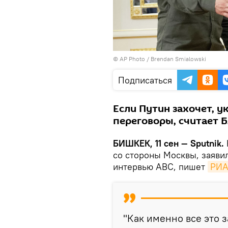
©
AP Photo
/ Brendan Smialowski
Подписаться
Если Путин захочет, 
переговоры, считает Б
БИШКЕК, 11 сен — Sputnik.
со стороны Москвы, заяви
интервью ABC, пишет
РИА
"Как именно все это з