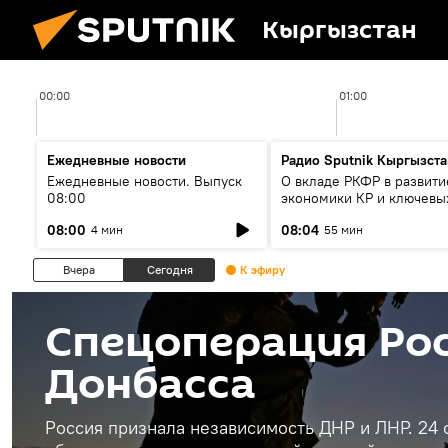
Кыргызстан
00:00
01:00
Ежедневные новости
Радио Sputnik Кыргызста
Ежедневные новости. Выпуск
О вкладе РКФР в развити
08:00
экономики КР и ключевы
секторах до 2030 года
08:00
08:04
4 мин
55 мин
Вчера
Сегодня
К эфиру
Спецоперация Рос
Донбасса
Россия признала независимость ДНР и ЛНР. 24