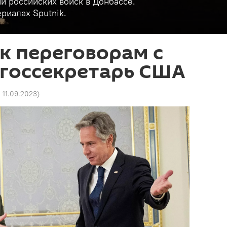
и российских войск в Донбассе.
риалах Sputnik.
 к переговорам с
 госсекретарь США
0 11.09.2023
)