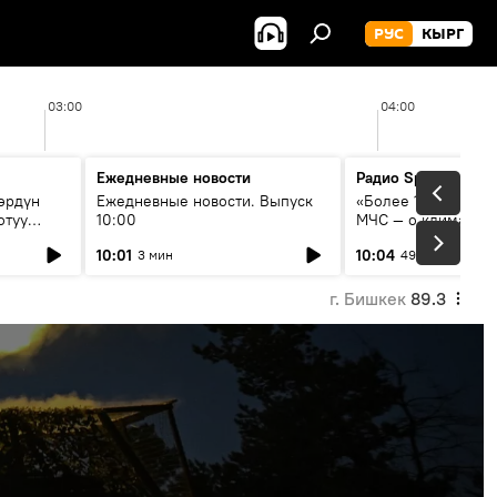
РУС
КЫРГ
03:00
04:00
Ежедневные новости
Радио Sputnik Кыр
өрдүн
Ежедневные новости. Выпуск
«Более 1200 сёл в 
отуу
10:00
МЧС — о климате, 
системе оповещен
10:01
10:04
3 мин
49 мин
населения
г. Бишкек
89.3