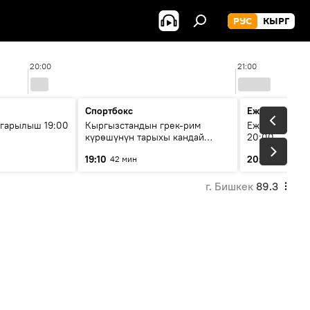
РУС
КЫРГ
20:00
21:00
Спортбокс
Ежедневные 
гарылыш 19:00
Кыргызстандын грек-рим
Ежедневные н
күрөшүнүн тарыхы кандай
20:00
башталган?
19:10
20:01
42 мин
5 мин
г. Бишкек
89.3