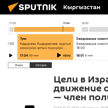
Кыргызстан
17:00
17:44
18:00
Туяк
Ежедневные новос
ыш 17:00
Кадыржан Кыдыралиев: кыргыз
Ежедневные новост
киносунун алтын муунунун
18:00
өкүлү
эфир
17:04
18:01
50 мин
5 мин
Вчера
Сегодня
Цели в Изр
движение 
— член по
12:53 10.10.2023
(обновлено:
13:0