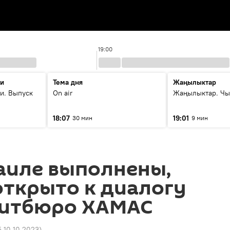
19:00
ти
Тема дня
Жаңылыктар
и. Выпуск
On air
Жаңылыктар. Чы
18:07
19:01
30 мин
9 мин
аиле выполнены,
открыто к диалогу
литбюро ХАМАС
5 10.10.2023
)