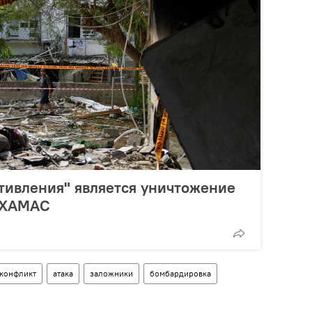
тивления" является уничтожение
в ХАМАС
конфликт
атака
заложники
бомбардировка