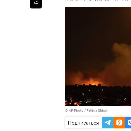
©
AP Photo
/ Fatima Shbair
Подписаться