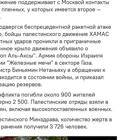
ижение поддерживает с Москвой контакты
 пленных, у которых имеется второе —
.
подвергся беспрецедентной ракетной атаке
ого, бойцы палестинского движения ХАМАС
тных ударов проникли в приграничные
енное крыло движения объявило о
оп Аль-Аксы". Армия обороны Израиля
и "Железные мечи" в секторе Газа.
стр Биньямин Нетаньяху в обращении к
находится в состоянии войны, и приказал
зацию резервов.
онфликта погибли около 900 жителей
ерно 2 500. Палестинские отряды взяли в
тян, включая высокопоставленных военных.
стинского Минздрава, количество жертв в
, ранения получили 3 726 человек.