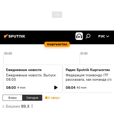
РУС
Кыргызстан
00:00
01:00
Ежедневные новости
Радио Sputnik Кыргызстан
Ежедневные новости. Выпуск
Федерация тхэквондо ITF
08:00
рассказала, как команда ста
жертвой мошенников
08:00
08:04
4 мин
40 мин
Вчера
Сегодня
К эфиру
г. Бишкек
89.3