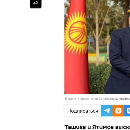
© Фото / пресс-служба кабинета минис
Подписаться
Ташиев и Ятимов выск