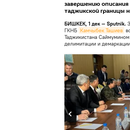
завершению описания 
таджикской границы н
БИШКЕК, 1 дек — Sputnik.
ГКНБ
Камчыбек Ташиев
вс
Таджикистана Саймумином 
делимитации и демаркации