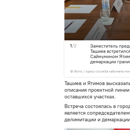
1
/2
визацию работы по
Заместитель пред
и кыргызско-таджикской
Ташиев встретилс
Саймумином Ятимо
демаркации гран
© Фото / пресс-служба кабинета ми
Ташиев и Ятимов высказал
описания проектной линии
оставшихся участках.
Встреча состоялась в горо
является сопредседателем
делимитации и демаркации