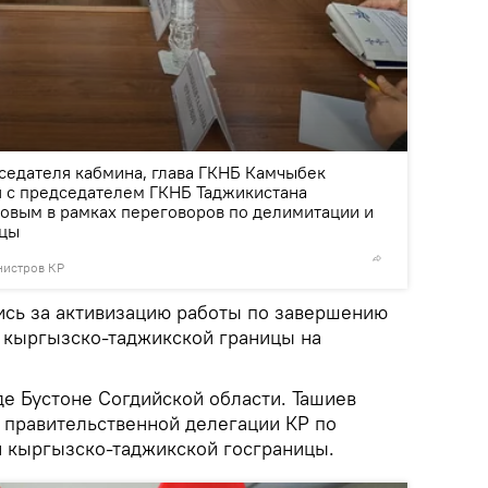
2
/2
седателя кабмина, глава ГКНБ Камчыбек
я с председателем ГКНБ Таджикистана
вым в рамках переговоров по делимитации и
ицы
нистров КР
© Фото /
ись за активизацию работы по завершению
 кыргызско-таджикской границы на
де Бустоне Согдийской области. Ташиев
 правительственной делегации КР по
 кыргызско-таджикской госграницы.