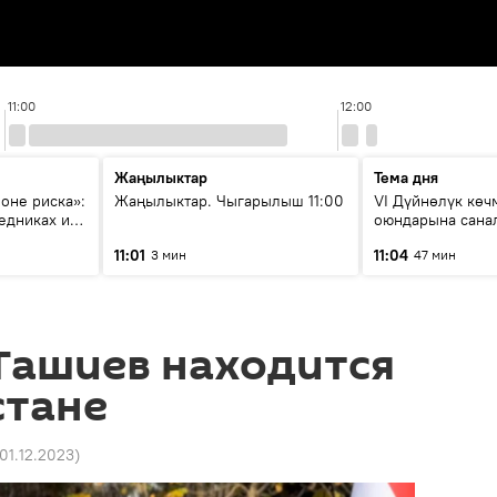
11:00
12:00
Жаңылыктар
Тема дня
зоне риска»:
Жаңылыктар. Чыгарылыш 11:00
VI Дүйнөлүк кө
едниках и
оюндарына сана
ия
калды: даярдык 
11:01
11:04
3 мин
47 мин
этапка жетти?
Ташиев находится
стане
 01.12.2023
)