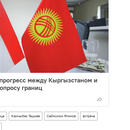
 прогресс между Кыргызстаном и
опросу границ
ица
Камчыбек Ташиев
Саймумин Ятимов
встреча