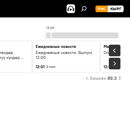
РУС
КЫРГ
13:00
Ежедневные новости
Максимальны
чмөндөр
Ежедневные новости. Выпуск
On air
луу күндөр
12:00
иштери кайсы
12:01
12:05
3 мин
2 мин
г. Бишкек
89.3