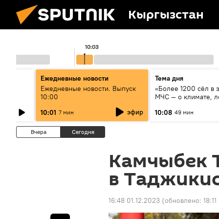
Кыргызстан
10:03
Ежедневные новости
Тема дня
өрдүн
Ежедневные новости. Выпуск
«Более 1200 сёл в 
туу
10:00
МЧС — о климате, л
системе оповещен
эфир
10:01
10:08
7 мин
49 мин
населения
Вчера
Сегодня
Камчыбек 
в Таджики
16:48 01.12.2023
(обновлено:
18:11