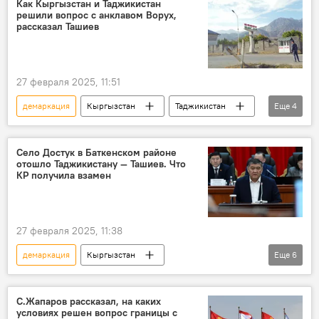
Как Кыргызстан и Таджикистан
решили вопрос с анклавом Ворух,
Жогорку Кенеш
Камчыбек Ташиев
рассказал Ташиев
27 февраля 2025, 11:51
демаркация
Кыргызстан
Таджикистан
Еще
4
Ворух
Камчыбек Ташиев
кыргызско-таджикская граница
Село Достук в Баткенском районе
отошло Таджикистану — Ташиев. Что
делимитация
КР получила взамен
27 февраля 2025, 11:38
демаркация
Кыргызстан
Еще
6
Баткенская область
Достук
Таджикистан
граница
С.Жапаров рассказал, на каких
условиях решен вопрос границы с
делимитация
Камчыбек Ташиев