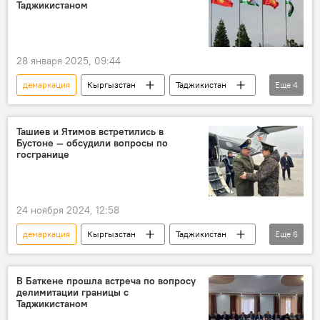
Таджикистаном
28 января 2025, 09:44
демаркация
Кыргызстан
Таджикистан
Еще
4
граница
Садыр Жапаров
делимитация
условия
Ташиев и Ятимов встретились в
Бустоне — обсудили вопросы по
госгранице
24 ноября 2024, 12:58
демаркация
Кыргызстан
Таджикистан
Еще
6
граница
делимитация
Камчыбек Ташиев
Саймумин Ятимов
В Баткене прошла встреча по вопросу
делимитации границы с
обсуждение
фото
Таджикистаном