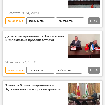
18 августа 2024, 20:51
демаркация
Таджикистан
Кыргызстан
Еще
2
граница
делимитация
Делегации правительств Кыргызстана
и Узбекистана провели встречи
28 июля 2024, 18:53
демаркация
Кыргызстан
Узбекистан
Еще
3
граница
обсуждение
фото
Ташиев и Ятимов встретились в
Таджикистане по вопросам границы