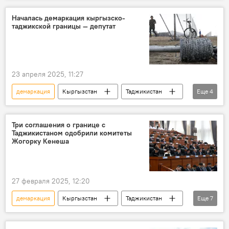
Началась демаркация кыргызско-
таджикской границы — депутат
23 апреля 2025, 11:27
демаркация
Кыргызстан
Таджикистан
Еще
4
граница
соглашение
Жогорку Кенеш
Камила Талиева
Три соглашения о границе с
Таджикистаном одобрили комитеты
Жогорку Кенеша
27 февраля 2025, 12:20
демаркация
Кыргызстан
Таджикистан
Еще
7
Баткенская область
граница
делимитация
договор
соглашение