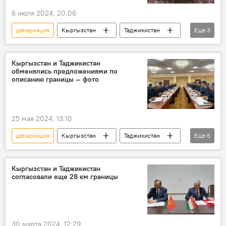
6 июля 2024, 20:06
демаркация
Кыргызстан
Таджикистан
Еще
3
Камчыбек Ташиев
Саймумин Ятимов
граница
Кыргызстан и Таджикистан
обменялись предложениями по
описанию границы — фото
25 мая 2024, 13:10
демаркация
Кыргызстан
Таджикистан
Еще
6
Бишкек
граница
делимитация
встреча
предложение
обмен
Кыргызстан и Таджикистан
согласовали еще 28 км границы
30 марта 2024, 12:29