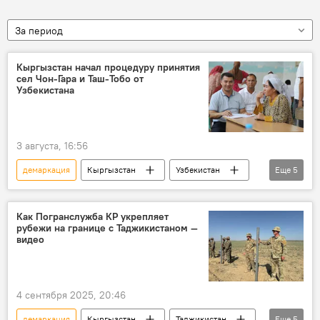
За период
Кыргызстан начал процедуру принятия
сел Чон-Гара и Таш-Тобо от
Узбекистана
3 августа, 16:56
демаркация
Кыргызстан
Узбекистан
Еще
5
села
передача
граница
жители
соглашение
Как Погранслужба КР укрепляет
рубежи на границе с Таджикистаном —
видео
4 сентября 2025, 20:46
демаркация
Кыргызстан
Таджикистан
Еще
5