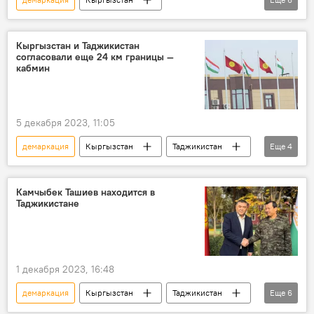
Камчыбек Ташиев
Саймумин Ятимов
граница
согласование
описание
Кыргызстан и Таджикистан
согласовали еще 24 км границы —
делимитация
кабмин
5 декабря 2023, 11:05
демаркация
Кыргызстан
Таджикистан
Еще
4
граница
согласование
протокол
делимитация
Камчыбек Ташиев находится в
Таджикистане
1 декабря 2023, 16:48
демаркация
Кыргызстан
Таджикистан
Еще
6
граница
Камчыбек Ташиев