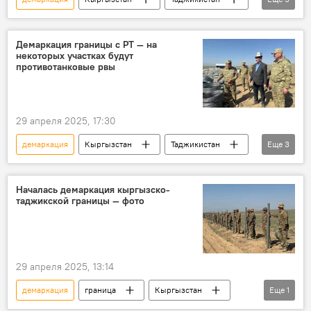
граница
кыргызско-таджикская граница
делимитация
Демаркация границы с РТ — на
некоторых участках будут
Государственная пограничная служба КР
противотанковые рвы
ГКНБ
29 апреля 2025, 17:30
демаркация
Кыргызстан
Таджикистан
Еще
3
граница
Государственная пограничная служба КР
Началась демаркация кыргызско-
таджикской границы — фото
Абдикарим Алимбаев
29 апреля 2025, 13:14
демаркация
граница
Кыргызстан
Еще
1
Таджикистан