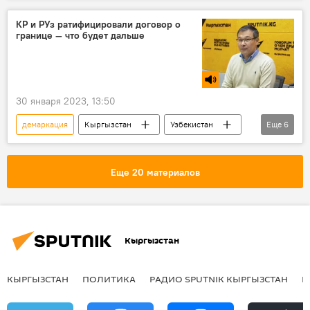
Саймумин Ятимов
встреча
КР и РУз ратифицировали договор о
границе — что будет дальше
делимитация
фото
30 января 2023, 13:50
демаркация
Кыргызстан
Узбекистан
Еще
6
граница
ратификация
Радио Sputnik Кыргызстан
Еще 20 материалов
Шерадил Бактыгулов
Тема дня
Новости Киргизии
Кыргызстан
КЫРГЫЗСТАН
ПОЛИТИКА
РАДИО SPUTNIK КЫРГЫЗСТАН
Р