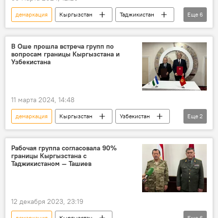
демаркация
Кыргызстан
Таджикистан
Еще
6
граница
встреча
описание
делимитация
согласование
В Оше прошла встреча групп по
вопросам границы Кыргызстана и
кабмин
Узбекистана
11 марта 2024, 14:48
демаркация
Кыргызстан
Узбекистан
Еще
2
граница
фото
Рабочая группа согласовала 90%
границы Кыргызстана с
Таджикистаном — Ташиев
12 декабря 2023, 23:19
демаркация
Кыргызстан
Еще
6