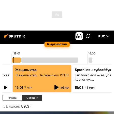
РУС
Кыргызстан
15:01
16:00
Жаңылыктар
Sputnikteн сүйлөйбүз
еская
Жаңылыктар. Чыгарылыш 15:00
Так божомол — өз убаг
коргонуу:
гидрометеорологиялык
эфир
15:01
15:08
7 мин
45 мин
кантип өркүндөтүлүүдө
Вчера
Сегодня
г. Бишкек
89.3