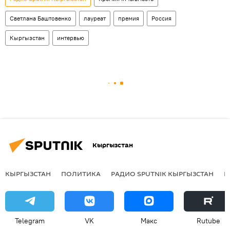
Светлана Баштовенко
лауреат
премия
Россия
Кыргызстан
интервью
Кыргызстан
КЫРГЫЗСТАН
ПОЛИТИКА
РАДИО SPUTNIK КЫРГЫЗСТАН
Р
Telegram
VK
Макс
Rutube