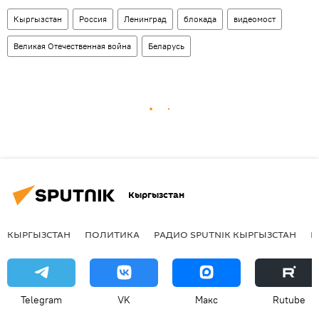
Кыргызстан
Россия
Ленинград
блокада
видеомост
Великая Отечественная война
Беларусь
Кыргызстан
КЫРГЫЗСТАН
ПОЛИТИКА
РАДИО SPUTNIK КЫРГЫЗСТАН
Р
Telegram
VK
Макс
Rutube