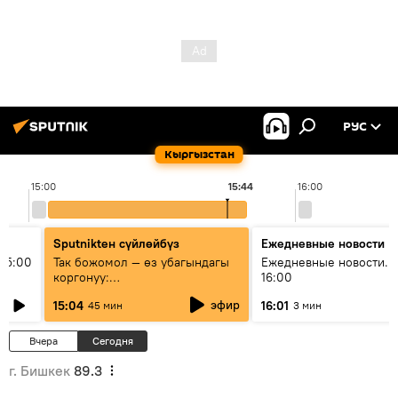
РУС
Кыргызстан
15:00
15:44
16:00
Sputnikteн сүйлөйбүз
Ежедневные новости
15:00
Так божомол — өз убагындагы
Ежедневные новости. 
коргонуу:
16:00
гидрометеорологиялык кызмат
эфир
15:04
16:01
45 мин
3 мин
кантип өркүндөтүлүүдө
Вчера
Сегодня
г. Бишкек
89.3