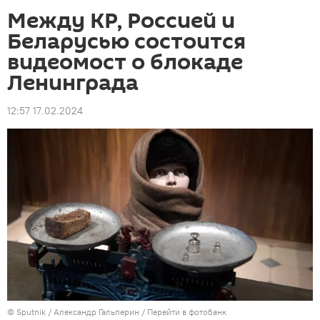
Между КР, Россией и
Беларусью состоится
видеомост о блокаде
Ленинграда
12:57 17.02.2024
©
Sputnik
/ Александр Гальперин
/
Перейти в фотобанк