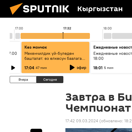
Кыргызстан
17:00
17:32
18:00
Көз мончок
Ежедневные новос
ыш 17:00
Мекенчилдик үй-бүлөдөн
Ежедневные новост
башталат: өз өлкөсүн баалаган
18:00
муунду кантип тарбиялоо
эфир
17:04
18:01
47 мин
5 мин
керек?
Вчера
Сегодня
Завтра в Б
Чемпионат
17:42 09.03.2024
(обновлено:
18: