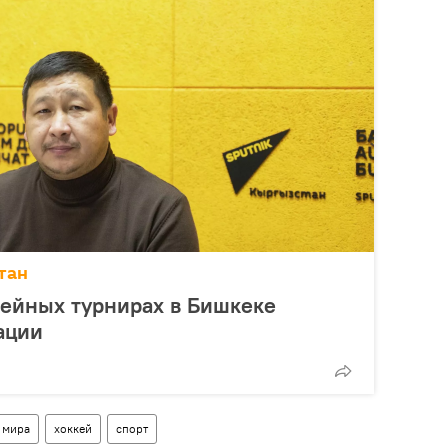
тан
кейных турнирах в Бишкеке
ации
 мира
хоккей
спорт