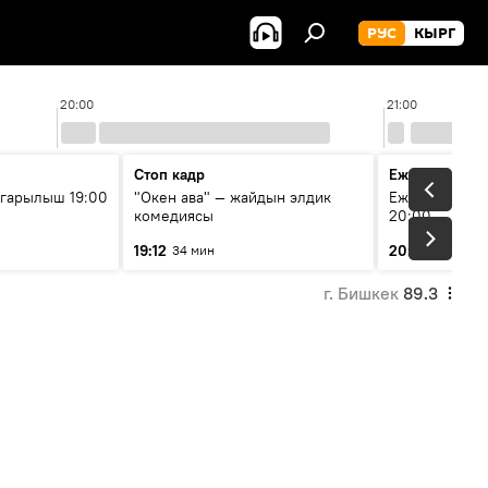
РУС
КЫРГ
20:00
21:00
Стоп кадр
Ежедневные 
гарылыш 19:00
"Окен ава" — жайдын элдик
Ежедневные н
комедиясы
20:00
19:12
20:01
34 мин
7 мин
г. Бишкек
89.3