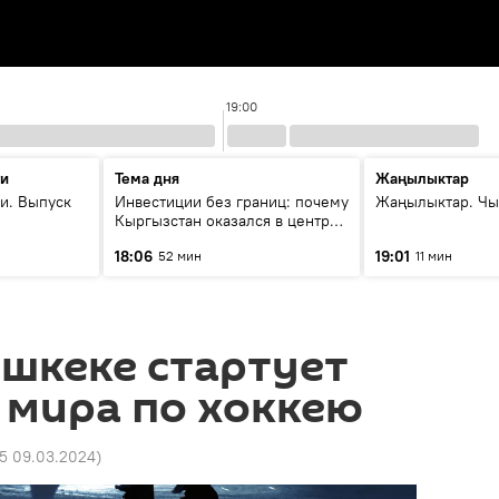
19:00
ти
Тема дня
Жаңылыктар
и. Выпуск
Инвестиции без границ: почему
Жаңылыктар. Чы
Кыргызстан оказался в центре
внимания бизнеса
18:06
19:01
52 мин
11 мин
ишкеке стартует
 мира по хоккею
25 09.03.2024
)