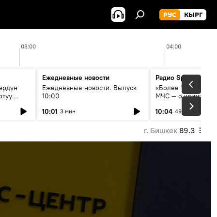
РУС
КЫРГ
03:00
04:00
Ежедневные новости
Радио Sputnik Кыр
өрдүн
Ежедневные новости. Выпуск
«Более 1200 сёл в 
отуу
10:00
МЧС — о климате, 
системе оповещен
10:01
10:04
3 мин
49 мин
населения
г. Бишкек
89.3