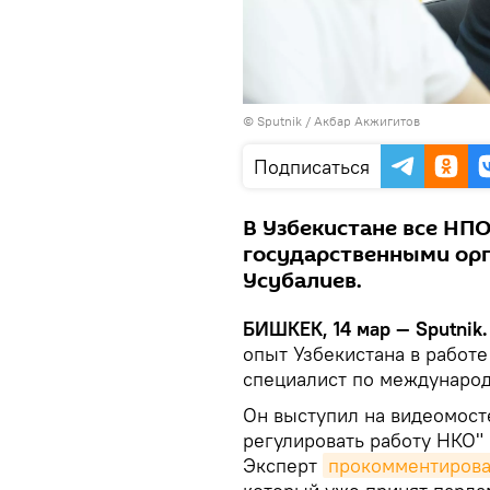
©
Sputnik
/ Акбар Акжигитов
Подписаться
В Узбекистане все НПО
государственными орг
Усубалиев.
БИШКЕК, 14 мар — Sputnik
опыт Узбекистана в работе
специалист по междунаро
Он выступил на видеомост
регулировать работу НКО"
Эксперт
прокомментиров