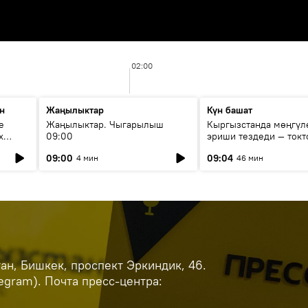
02:00
н
Жаңылыктар
Күн башат
е
Жаңылыктар. Чыгарылыш
Кыргызстанда мөңгүл
х
09:00
эриши тездеди — токт
мүмкүн эмеспи?
09:00
09:04
4 мин
46 мин
н, Бишкек, проспект Эркиндик, 46.
legram). Почта пресс-центра: