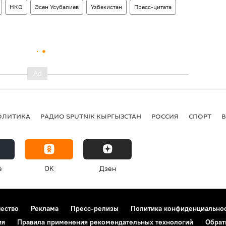
НКО
Эсен Усубалиев
Узбекистан
Пресс-цитата
ОЛИТИКА
РАДИО SPUTNIK КЫРГЫЗСТАН
РОССИЯ
СПОРТ
e
OK
Дзен
чество
Реклама
Пресс-релизы
Политика конфиденциально
ия
Правила применения рекомендательных технологий
Обрат