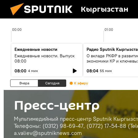
Кыргызстан
00:00
01:00
Ежедневные новости
Радио Sputnik Кыргызста
Ежедневные новости. Выпуск
О вкладе РКФР в развити
08:00
экономики КР и ключевы
секторах до 2030 года
08:00
08:04
4 мин
55 мин
Вчера
Сегодня
К эфиру
Пресс-центр
Мультимедийный пресс-центр Sputnik Кыргызста
Телефоны: (0312) 98-69-47, (0772) 17-54-88 (Te
a.valiev@sputniknews.com