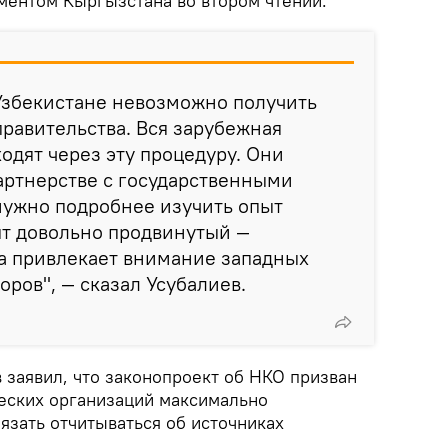
ментом Кыргызстана во втором чтении.
 Узбекистане невозможно получить
правительства. Вся зарубежная
одят через эту процедуру. Они
артнерстве с государственными
нужно подробнее изучить опыт
ыт довольно продвинутый —
да привлекает внимание западных
оров", — сказал Усубалиев.
заявил, что законопроект об НКО призван
еских организаций максимально
язать отчитываться об источниках