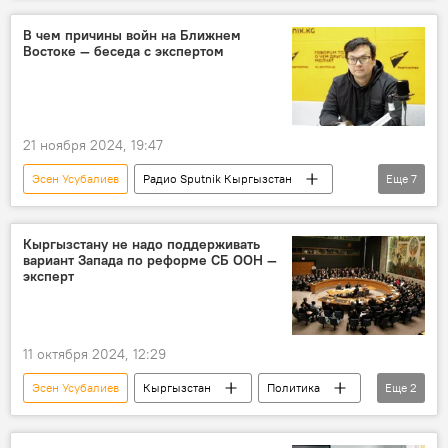
методика
развитие
Кыргызстан
В чем причины войн на Ближнем
Востоке — беседа с экспертом
формирование
21 ноября 2024, 19:47
Эсен Усубалиев
Радио Sputnik Кыргызстан
Еще
7
Ближний Восток
Израиль
Палестина
конфликт
война
Кыргызстану не надо поддерживать
вариант Запада по реформе СБ ООН —
фашизм
Особый акцент
эксперт
11 октября 2024, 12:29
Эсен Усубалиев
Кыргызстан
Политика
Еще
2
Совет безопасности
ООН