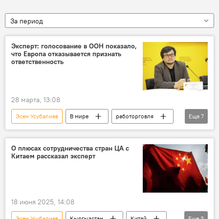
За период
Эксперт: голосование в ООН показало,
что Европа отказывается признать
ответственность
28 марта, 13:08
Эсен Усубалиев
В мире
работорговля
Еще
7
ООН
Генеральная Ассамблея ООН
резолюция
США
Израиль
О плюсах сотрудничества стран ЦА с
Китаем рассказал эксперт
Аргентина
Европа
18 июня 2025, 14:08
Эсен Усубалиев
Кыргызстан
Китай
Еще
3