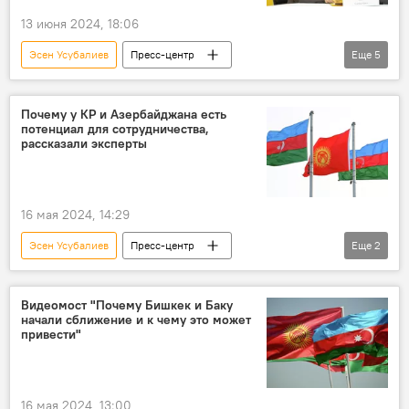
13 июня 2024, 18:06
Эсен Усубалиев
Пресс-центр
Еще
5
Центральная Азия
Россия
Китай
вектор
развитие
Почему у КР и Азербайджана есть
потенциал для сотрудничества,
рассказали эксперты
16 мая 2024, 14:29
Эсен Усубалиев
Пресс-центр
Еще
2
Кыргызстан
Азербайджан
Орхан Елчуев
Видеомост "Почему Бишкек и Баку
начали сближение и к чему это может
привести"
16 мая 2024, 13:00