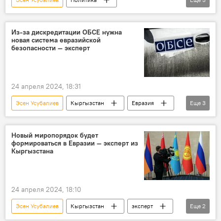
Центральная Азия
Евразия
Россия
Великобритания
влияние
Из-за дискредитации ОБСЕ нужна
новая система евразийской
безопасности — эксперт
24 апреля 2024, 18:31
Эсен Усубалиев
Кыргызстан
Евразия
Еще
3
мировой порядок
безопасность
ОБСЕ
Новый миропорядок будет
формироваться в Евразии — эксперт из
Кыргызстана
24 апреля 2024, 18:10
Эсен Усубалиев
Кыргызстан
эксперт
Еще
2
Евразия
мировой порядок