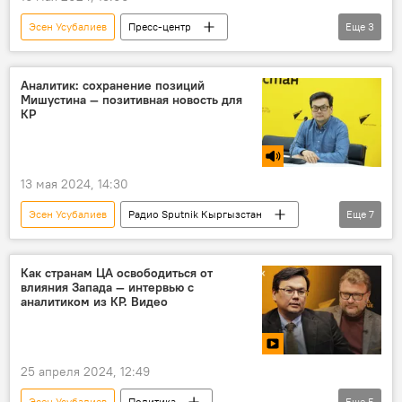
Эсен Усубалиев
Пресс-центр
Еще
3
Пресс-анонс
Азербайджан
Кыргызстан
видеомост
Аналитик: сохранение позиций
Мишустина — позитивная новость для
КР
13 мая 2024, 14:30
Эсен Усубалиев
Радио Sputnik Кыргызстан
Еще
7
Михаил Мишустин
Россия
правительство
Кыргызстан
Как странам ЦА освободиться от
влияния Запада — интервью с
сотрудничество
экономика
аналитиком из КР. Видео
торговля
25 апреля 2024, 12:49
Эсен Усубалиев
Политика
Еще
5