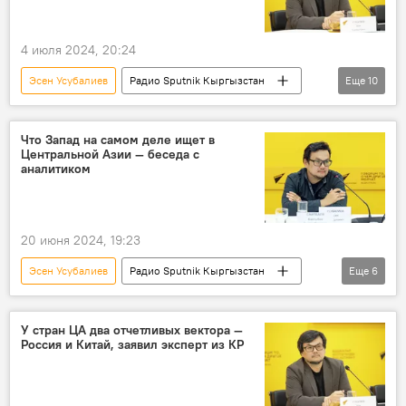
4 июля 2024, 20:24
Эсен Усубалиев
Радио Sputnik Кыргызстан
Еще
10
Евразия
Россия
Центральная Азия
Афганистан
Что Запад на самом деле ищет в
Центральной Азии — беседа с
Южный Кавказ
ОДКБ
аналитиком
безопасность
архитектура
терроризм
Особый акцент
20 июня 2024, 19:23
Эсен Усубалиев
Радио Sputnik Кыргызстан
Еще
6
Запад
Центральная Азия
Политика
миропорядок
контроль
У стран ЦА два отчетливых вектора —
Россия и Китай, заявил эксперт из КР
Кыргызстан