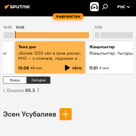
РУС
Кыргызстан
10:00
10:08
11:00
Тема дня
Жаңылыктар
уск
«Более 1200 сёл в зоне риска»:
Жаңылыктар. Чыгарылы
МЧС — о климате, ледниках и
системе оповещения
эфир
10:08
11:01
49 мин
3 мин
населения
Вчера
Сегодня
г. Бишкек
89.3
Эсен Усубалиев