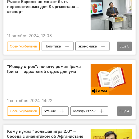
Рынок Европы не может быть
перспективным для Кыргызстана —
эксперт
11 октября 2024, 12:03
Эсен Усубалиев
Политика
экономика
Еще
5
БРИКС
Европа
рынок
перспективы
отсутствие
"Между строк": почему роман Грэма
Грина — идеальный отдых для ума
37:34
1 сентября 2024, 14:22
Эсен Усубалиев
чтение
Между строк
Еще
4
книги
Кыргызстан
Грэм Грин
Наш человек в Гаване
Кому нужна "Большая игра 2.0" —
беседа с аналитиком об Афганистане