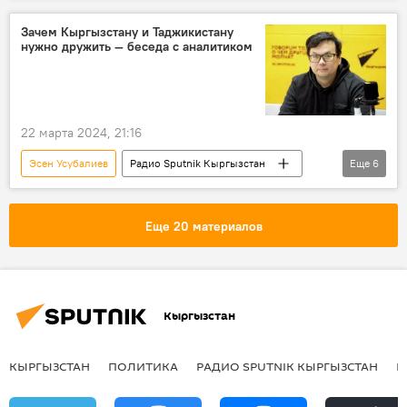
Зачем Кыргызстану и Таджикистану
нужно дружить — беседа с аналитиком
22 марта 2024, 21:16
Эсен Усубалиев
Радио Sputnik Кыргызстан
Еще
6
Кыргызстан
Таджикистан
экономика
энергетика
развитие
Еще 20 материалов
сотрудничество
Кыргызстан
КЫРГЫЗСТАН
ПОЛИТИКА
РАДИО SPUTNIK КЫРГЫЗСТАН
Р