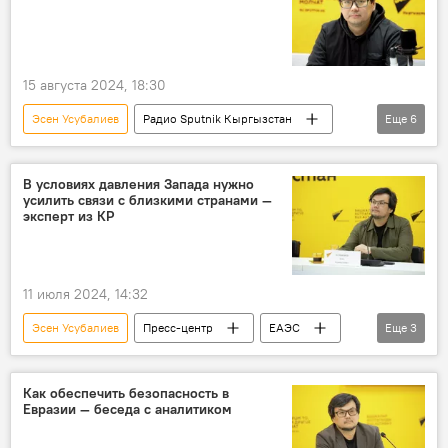
15 августа 2024, 18:30
Эсен Усубалиев
Радио Sputnik Кыргызстан
Еще
6
Афганистан
Центральная Азия
угроза
безопасность
Политика
В условиях давления Запада нужно
усилить связи с близкими странами —
Особый акцент
эксперт из КР
11 июля 2024, 14:32
Эсен Усубалиев
Пресс-центр
ЕАЭС
Еще
3
Запад
Европа
Координационный совет
Как обеспечить безопасность в
Евразии — беседа с аналитиком