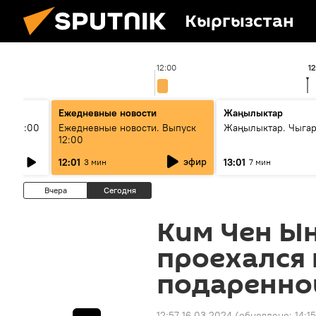
Кыргызстан
12:00
1
Ежедневные новости
Жаңылыктар
ыш 11:00
Ежедневные новости. Выпуск
Жаңылыктар. Чыга
12:00
эфир
12:01
13:01
3 мин
7 мин
Вчера
Сегодня
Ким Чен Ы
проехался 
подаренно
12:57 16.03.2024
(обновлено:
14:1