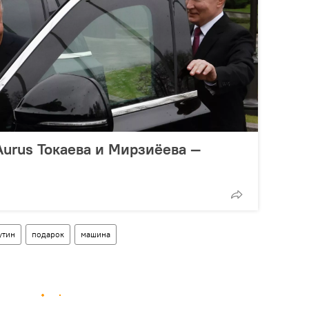
Aurus Токаева и Мирзиёева —
утин
подарок
машина