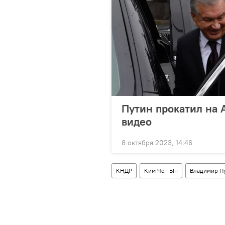
Путин прокатил на 
видео
8 октября 2023, 14:46
КНДР
Ким Чен Ын
Владимир П