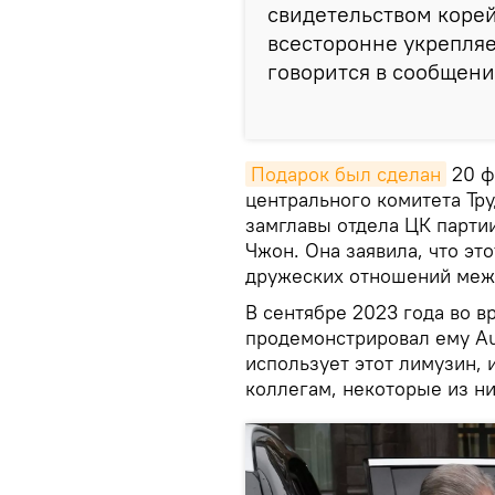
свидетельством корей
всесторонне укрепляе
говорится в сообщени
Подарок был сделан
20 ф
центрального комитета Тр
замглавы отдела ЦК парти
Чжон. Она заявила, что эт
дружеских отношений межд
В сентябре 2023 года во в
продемонстрировал ему Au
использует этот лимузин,
коллегам, некоторые из н