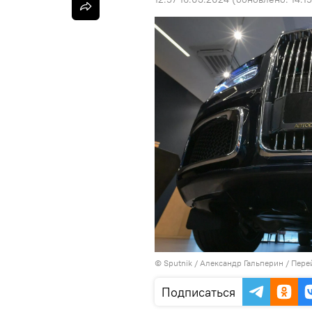
©
Sputnik
/ Александр Гальперин
/
Пере
Подписаться