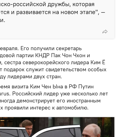
ско-российской дружбы, которая
тся и развивается на новом этапе", —
и.
евраля. Его получили секретарь
удовой партии КНДР Пак Чон Чхон и
и, сестра северокорейского лидера Ким Ё
от подарок служит свидетельством особых
у лидерами двух стран.
ремя визита Ким Чен Ына в РФ Путин
rus. Российский лидер уже несколько лет
 иногда демонстрирует его иностранным
их проявили интерес к автомобилю.