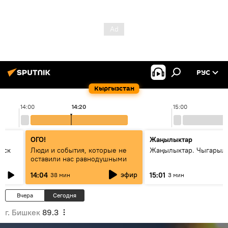
РУС
Кыргызстан
14:00
14:20
15:00
ОГО!
Жаңылыктар
уск
Люди и события, которые не
Жаңылыктар. Чыгарыл
оставили нас равнодушными
эфир
14:04
15:01
38 мин
3 мин
Вчера
Сегодня
г. Бишкек
89.3