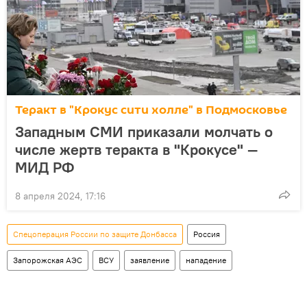
Теракт в "Крокус сити холле" в Подмосковье
Западным СМИ приказали молчать о
числе жертв теракта в "Крокусе" —
МИД РФ
8 апреля 2024, 17:16
Спецоперация России по защите Донбасса
Россия
Запорожская АЭС
ВСУ
заявление
нападение