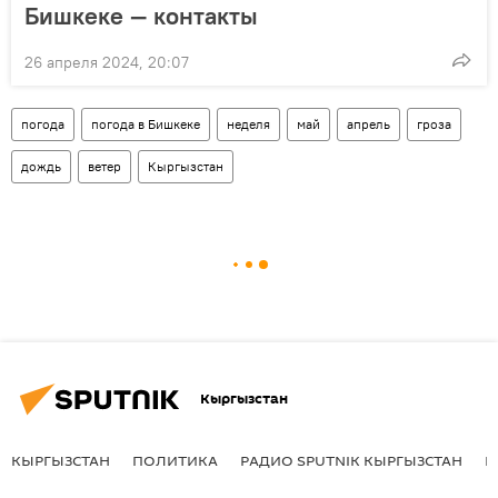
Бишкеке — контакты
26 апреля 2024, 20:07
погода
погода в Бишкеке
неделя
май
апрель
гроза
дождь
ветер
Кыргызстан
Кыргызстан
КЫРГЫЗСТАН
ПОЛИТИКА
РАДИО SPUTNIK КЫРГЫЗСТАН
Р