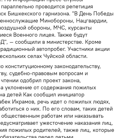
 параллельно проводится репетиция
ск Бишкекского гарнизона. "В День Победы
военнослужащие Минобороны, Нацгвардии,
воздушной обороны, МЧС, курсанты
иеся Военного лицея. Также будут
ВД", — сообщили в министерстве. Кроме
 традиционный автопробег. Участники акции
ескольких селах Чуйской области.
о конституционному законодательству,
тву, судебно-правовым вопросам и
 чтении одобрил проект закона,
за уклонение от содержания пожилых
 на детей Как сообщил инициатор
абек Икрамов, речь идет о пожилых людях,
аботиться о них. По его словам, таких детей
к общественным работам или наказывать
едусматривает ужесточение наказания лиц,
ия пожилых родителей, также лиц, которые
обязательства перед детьми.