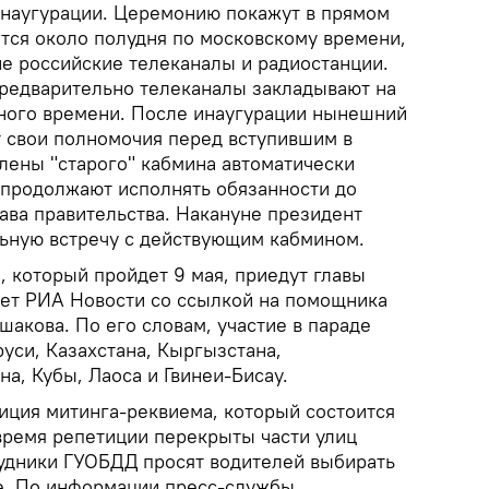
инаугурации. Церемонию покажут в прямом
тся около полудня по московскому времени,
ие российские телеканалы и радиостанции.
предварительно телеканалы закладывают на
ного времени. После инаугурации нынешний
т свои полномочия перед вступившим в
лены "старого" кабмина автоматически
и продолжают исполнять обязанности до
ава правительства. Накануне президент
ьную встречу с действующим кабмином.
, который пройдет 9 мая, приедут главы
ает РИА Новости со ссылкой на помощника
акова. По его словам, участие в параде
уси, Казахстана, Кыргызстана,
на, Кубы, Лаоса и Гвинеи-Бисау.
иция митинга-реквиема, который состоится
 время репетиции перекрыты части улиц
удники ГУОБДД просят водителей выбирать
е. По информации пресс-службы