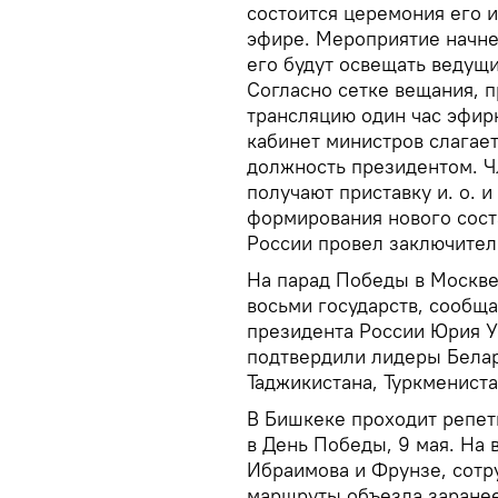
состоится церемония его 
эфире. Мероприятие начне
его будут освещать ведущ
Согласно сетке вещания, 
трансляцию один час эфир
кабинет министров слагае
должность президентом. Ч
получают приставку и. о. 
формирования нового сост
России провел заключител
На парад Победы в Москве
восьми государств, сообщ
президента России Юрия Уш
подтвердили лидеры Белар
Таджикистана, Туркмениста
В Бишкеке проходит репет
в День Победы, 9 мая. На
Ибраимова и Фрунзе, сотр
маршруты объезда заране