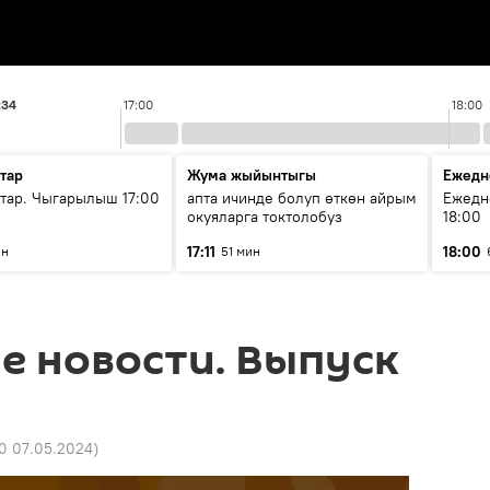
:34
17:00
18:00
тар
Жума жыйынтыгы
Ежедн
ар. Чыгарылыш 17:00
апта ичинде болуп өткөн айрым
Ежедн
окуяларга токтолобуз
18:00
17:11
18:00
ин
51 мин
е новости. Выпуск
10 07.05.2024
)