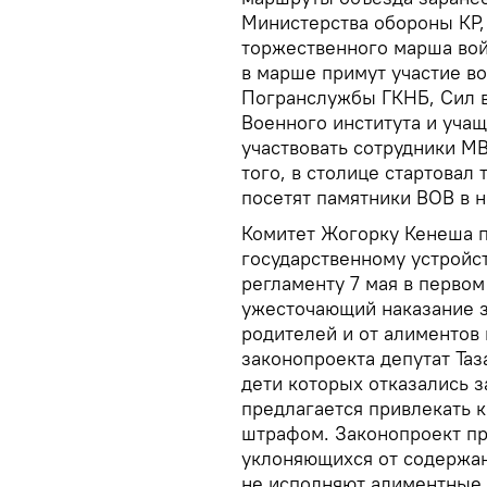
Министерства обороны КР,
торжественного марша вой
в марше примут участие 
Погранслужбы ГКНБ, Сил 
Военного института и учащ
участвовать сотрудники М
того, в столице стартовал
посетят памятники ВОВ в н
Комитет Жогорку Кенеша п
государственному устройс
регламенту 7 мая в первом
ужесточающий наказание 
родителей и от алиментов
законопроекта депутат Таз
дети которых отказались з
предлагается привлекать 
штрафом. Законопроект пр
уклоняющихся от содержан
не исполняют алиментные 