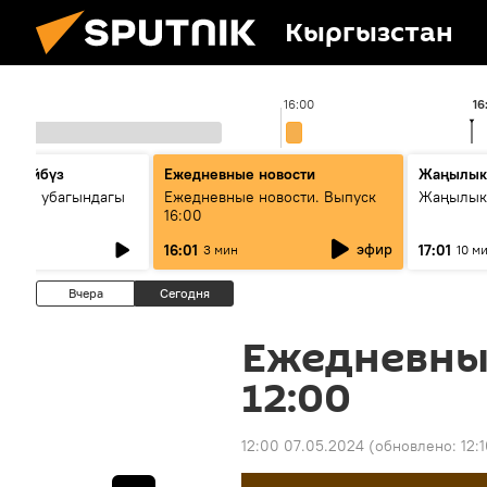
Кыргызстан
16:00
16
сүйлөйбүз
Ежедневные новости
Жаңылык
 — өз убагындагы
Ежедневные новости. Выпуск
Жаңылыкт
16:00
рологиялык кызмат
эфир
16:01
17:01
3 мин
10 м
ндөтүлүүдө
Вчера
Сегодня
Ежедневны
12:00
12:00 07.05.2024
(обновлено:
12: