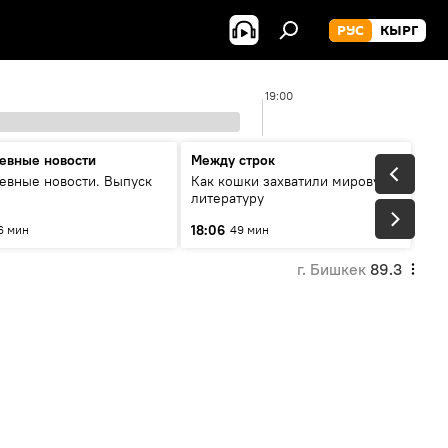
РУС
КЫРГ
19:00
евные новости
Между строк
евные новости. Выпуск
Как кошки захватили мировую
литературу
18:06
6 мин
49 мин
г. Бишкек
89.3