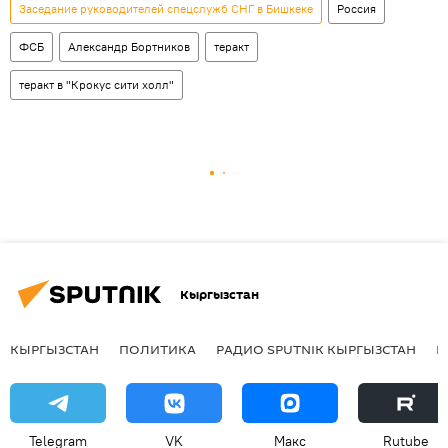
Заседание руководителей спецслужб СНГ в Бишкеке
Россия
ФСБ
Александр Бортников
теракт
теракт в "Крокус сити холл"
Кыргызстан
КЫРГЫЗСТАН
ПОЛИТИКА
РАДИО SPUTNIK КЫРГЫЗСТАН
Р
Telegram
VK
Макс
Rutube