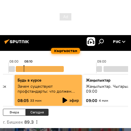
РУС
Кыргызстан
08:00
08:10
09:00
Будь в курсе
Жаңылыктар
уск
Зачем существуют
Жаңылыктар. Чыгары
профстандарты: что должен
09:00
знать каждый специалист о
эфир
08:05
09:00
33 мин
4 мин
своей профессии
Вчера
Сегодня
г. Бишкек
89.3