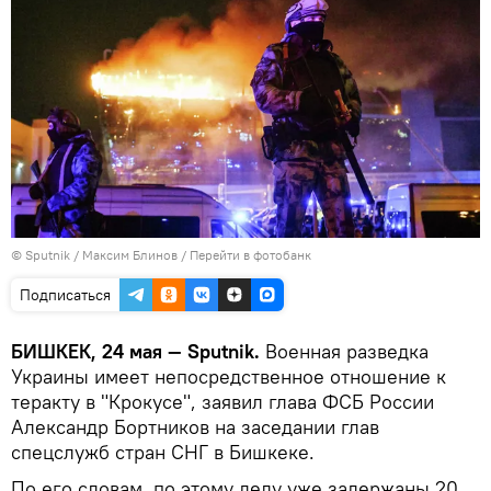
©
Sputnik
/ Максим Блинов
/
Перейти в фотобанк
Подписаться
БИШКЕК, 24 мая — Sputnik.
Военная разведка
Украины имеет непосредственное отношение к
теракту в "Крокусе", заявил глава ФСБ России
Александр Бортников на заседании глав
спецслужб стран СНГ в Бишкеке.
По его словам, по этому делу уже задержаны 20