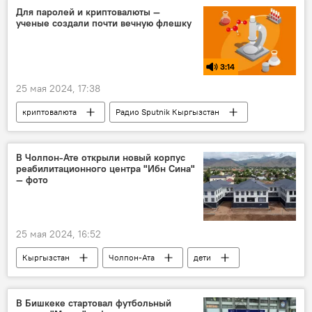
Для паролей и криптовалюты —
ученые создали почти вечную флешку
3:14
25 мая 2024, 17:38
криптовалюта
Радио Sputnik Кыргызстан
техника
наука
Новости науки и новых технологий
подкаст
В Чолпон-Ате открыли новый корпус
реабилитационного центра "Ибн Сина"
флеш накопитель
— фото
25 мая 2024, 16:52
Кыргызстан
Чолпон-Ата
дети
реабилитация
туберкулез
лечение
центр
В Бишкеке стартовал футбольный