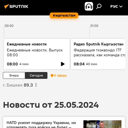
РУС
Кыргызстан
00:00
01:00
Ежедневные новости
Радио Sputnik Кыргызстан
Ежедневные новости. Выпуск
Федерация тхэквондо ITF
08:00
рассказала, как команда ста
жертвой мошенников
08:00
08:04
4 мин
40 мин
Вчера
Сегодня
К эфиру
г. Бишкек
89.3
Новости от 25.05.2024
НАТО усилит поддержку Украины, но
отправлять туда войска не будет —