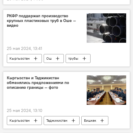
РКФР поддержал производство
крупных пластиковых труб в Оше —
видео
25 мая 2024, 13:41
Кыргызстан
Ош
трубы
производство
РКФР
Кыргызстан и Таджикистан
обменялись предложениями по
описанию границы — фото
25 мая 2024, 13:10
Кыргызстан
Таджикистан
Бишкек
граница
делимитация
демаркация