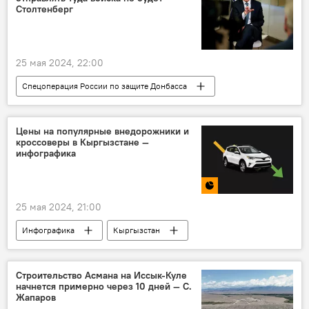
Столтенберг
25 мая 2024, 22:00
Спецоперация России по защите Донбасса
Украина
НАТО
войска
поддержка
Йенс Столтенберг
Цены на популярные внедорожники и
кроссоверы в Кыргызстане —
инфографика
25 мая 2024, 21:00
Инфографика
Кыргызстан
Цены на автомобили в Кыргызстане
авторынок
автомобили
Строительство Асмана на Иссык-Куле
начнется примерно через 10 дней — С.
внедорожники
Жапаров