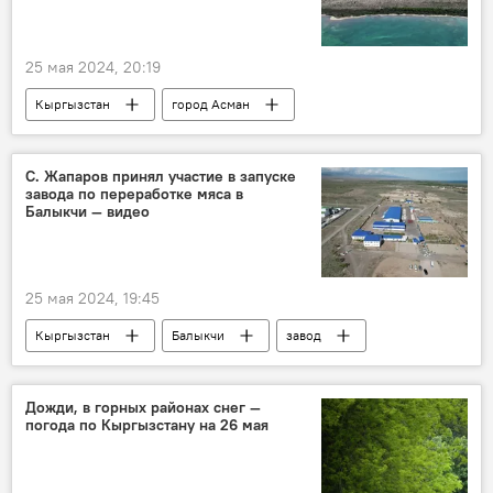
25 мая 2024, 20:19
Кыргызстан
город Асман
Иссык-Куль
строительство
старт
Садыр Жапаров
С. Жапаров принял участие в запуске
завода по переработке мяса в
Балыкчи — видео
25 мая 2024, 19:45
Кыргызстан
Балыкчи
завод
запуск
мясо
переработка
Садыр Жапаров
Дожди, в горных районах снег —
погода по Кыргызстану на 26 мая