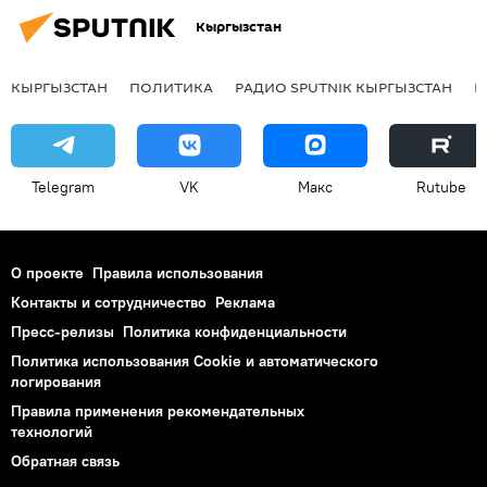
Кыргызстан
КЫРГЫЗСТАН
ПОЛИТИКА
РАДИО SPUTNIK КЫРГЫЗСТАН
Р
Telegram
VK
Макс
Rutube
О проекте
Правила использования
Контакты и сотрудничество
Реклама
Пресс-релизы
Политика конфиденциальности
Политика использования Cookie и автоматического
логирования
Правила применения рекомендательных
технологий
Обратная связь