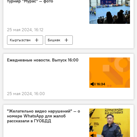
турнир "Мурас" — фото
25 мая 2024, 16:12
Кыргызстан
Бишкек
футбольный турнир "Мурас"
старт
Нурланбек Турганбек уулу
спорт
Ежедневные новости. Выпуск 16:00
16:34
25 мая 2024, 16:00
"Желательно видео нарушений" — о
номере WhatsApp для жалоб
рассказали в ГУОБДД