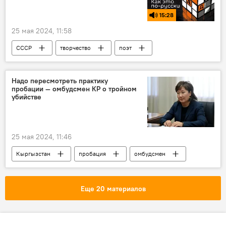
15:28
25 мая 2024, 11:58
СССР
творчество
поэт
оттепель
интеллигенция
Культура
художник
Подкасты РИА Новости
Надо пересмотреть практику
пробации — омбудсмен КР о тройном
Радио Sputnik Кыргызстан
убийстве
25 мая 2024, 11:46
Кыргызстан
пробация
омбудсмен
Джамиля Джаманбаева
преступление
Еще 20 материалов