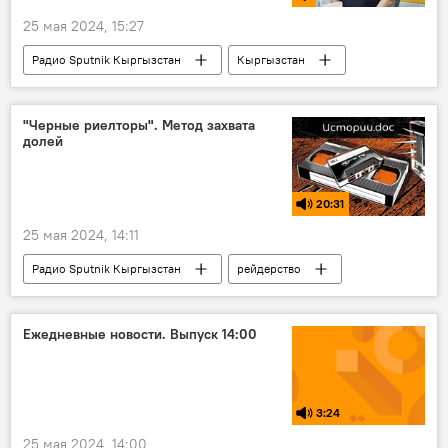
25 мая 2024, 15:27
Радио Sputnik Кыргызстан
Кыргызстан
ГУОБДД
нарушения
видео
парковка
WhatsApp
номер
"Черные риелторы". Метод захвата
долей
20:31
25 мая 2024, 14:11
Радио Sputnik Кыргызстан
рейдерство
квартира
недвижимость
правда
юрист
проблема
семья
Ежедневные новости. Выпуск 14:00
Подкасты РИА Новости
3:24
25 мая 2024, 14:00