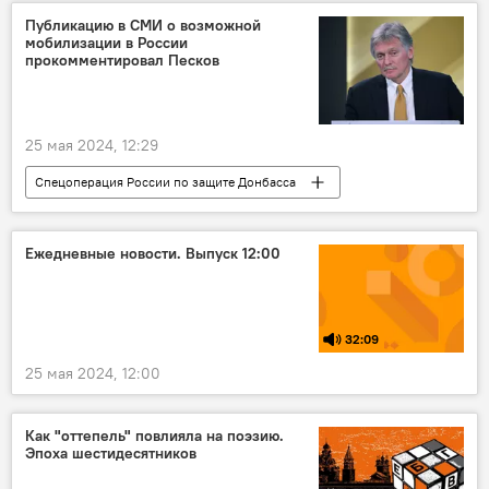
встреча
предложение
обмен
Публикацию в СМИ о возможной
мобилизации в России
прокомментировал Песков
25 мая 2024, 12:29
Спецоперация России по защите Донбасса
Россия
Кремль
Дмитрий Песков
мобилизация
армия
Ежедневные новости. Выпуск 12:00
32:09
25 мая 2024, 12:00
Как "оттепель" повлияла на поэзию.
Эпоха шестидесятников