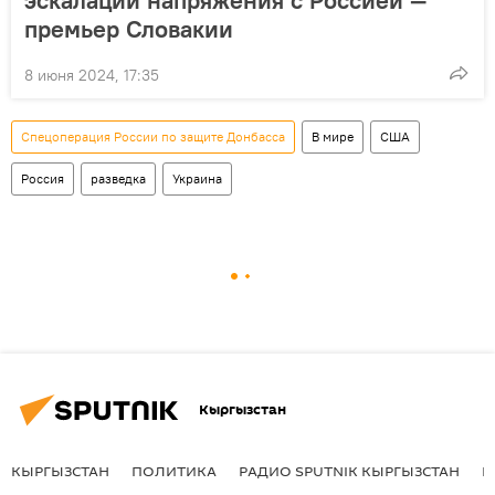
премьер Словакии
8 июня 2024, 17:35
Спецоперация России по защите Донбасса
В мире
США
Россия
разведка
Украина
Кыргызстан
КЫРГЫЗСТАН
ПОЛИТИКА
РАДИО SPUTNIK КЫРГЫЗСТАН
Р