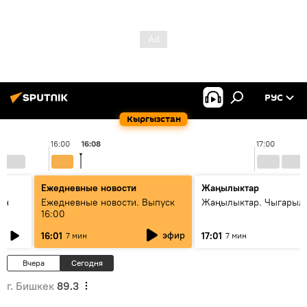
РУС
Кыргызстан
16:00
16:08
17:00
Ежедневные новости
Жаңылыктар
ан
Ежедневные новости. Выпуск
Жаңылыктар. Чыгарыл
16:00
эфир
16:01
17:01
7 мин
7 мин
Вчера
Сегодня
г. Бишкек
89.3