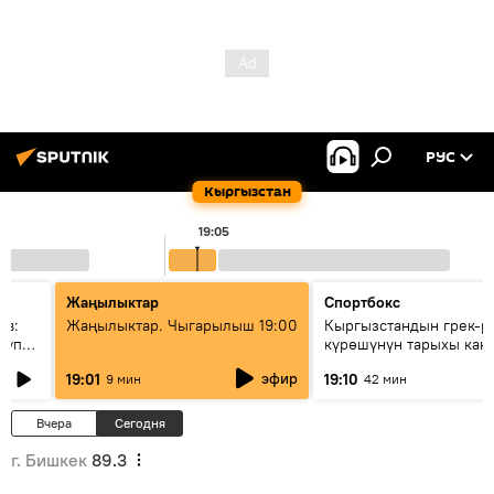
РУС
Кыргызстан
19:05
Жаңылыктар
Спортбокс
ов:
Жаңылыктар. Чыгарылыш 19:00
Кыргызстандын грек-р
купку
күрөшүнүн тарыхы кан
башталган?
эфир
19:01
19:10
9 мин
42 мин
Вчера
Сегодня
г. Бишкек
89.3