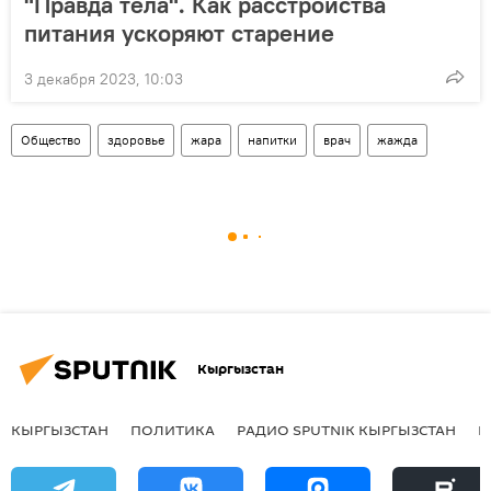
"Правда тела". Как расстройства
питания ускоряют старение
3 декабря 2023, 10:03
Общество
здоровье
жара
напитки
врач
жажда
Кыргызстан
КЫРГЫЗСТАН
ПОЛИТИКА
РАДИО SPUTNIK КЫРГЫЗСТАН
Р