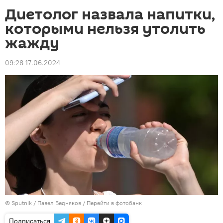
Диетолог назвала напитки,
которыми нельзя утолить
жажду
09:28 17.06.2024
©
Sputnik
/ Павел Бедняков
/
Перейти в фотобанк
Подписаться