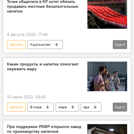
Точки общепита в КР хотят обязать
продавать местные безалкогольные
напитки
4 августа 2022, 17:44
напитки
Кыргызстан
Еще
4
Министерство экономики и коммерции КР
экономика
обязательство
Какие продукты и напитки помогают
пережить жару
ассортимент
10 июля 2022, 08:41
напитки
В мире
жара
еда
Еще
2
диета
советы
При поддержке РКФР открылся завод
по производству напитков