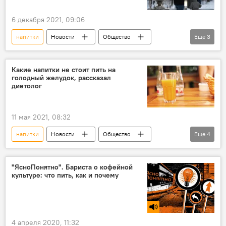
6 декабря 2021, 09:06
напитки
Новости
Общество
Еще
3
вред
врач
предупреждение
Какие напитки не стоит пить на
голодный желудок, рассказал
диетолог
11 мая 2021, 08:32
напитки
Новости
Общество
Еще
4
В мире
вред
желудок
Россия
"ЯсноПонятно". Бариста о кофейной
культуре: что пить, как и почему
4 апреля 2020, 11:32