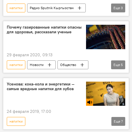
напитки
Радио Sputnik Кыргызстан
Еще
3
Общество
кофе
Подкасты РИА Новости
Почему газированные напитки опасны
для здоровья, рассказали ученые
29 февраля 2020, 09:13
напитки
Новости
Общество
Еще
5
В мире
Пресс-дайджест
эксперимент
опасность
Усенова: кока-кола и энергетики —
самые вредные напитки для зубов
холестерин
24 февраля 2019, 17:00
напитки
Еще
7
Как сохранить зубы здоровыми. Советы стоматолога