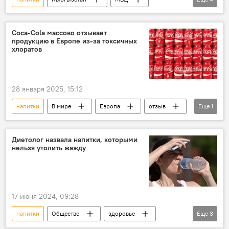
девушки
парни
свидание
видео
Сoca-Cola массово отзывает
продукцию в Европе из-за токсичных
хлоратов
28 января 2025, 15:12
напитки
В мире
Европа
отзыв
Еще
1
Сoca-Cola
Диетолог назвала напитки, которыми
нельзя утолить жажду
17 июня 2024, 09:28
напитки
Общество
здоровье
Еще
3
жара
врач
жажда