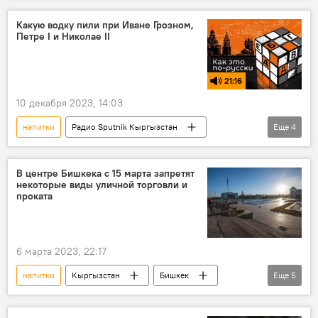
Какую водку пили при Иване Грозном,
Петре I и Николае II
21:16
10 декабря 2023, 14:03
напитки
Радио Sputnik Кыргызстан
Еще
4
водка
настойка
алкоголь
лекарство
Подкасты РИА Новости
В центре Бишкека с 15 марта запретят
некоторые виды уличной торговли и
проката
6 марта 2023, 22:17
напитки
Кыргызстан
Бишкек
Еще
5
Первомайский район
торговля
запрет
велопрокат
мороженое