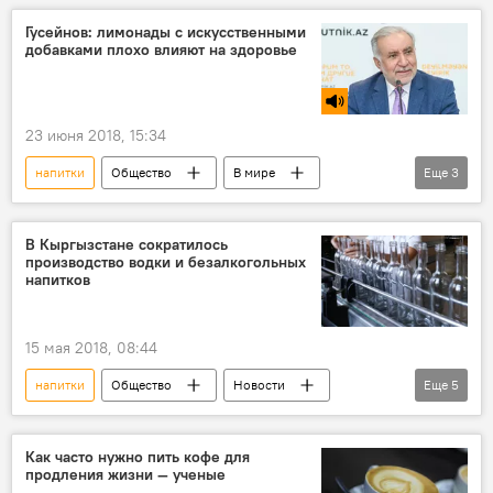
Радио Sputnik Кыргызстан
Общество
Гусейнов: лимонады с искусственными
добавками плохо влияют на здоровье
Кыргызстан
стоматология
зубы
вред
23 июня 2018, 15:34
напитки
Общество
В мире
Еще
3
Радио Sputnik Кыргызстан
здоровье
добавки
В Кыргызстане сократилось
производство водки и безалкогольных
напитков
15 мая 2018, 08:44
напитки
Общество
Новости
Еще
5
Кыргызстан
экономика
Национальный статистический комитет
Как часто нужно пить кофе для
продления жизни — ученые
алкоголь
водка