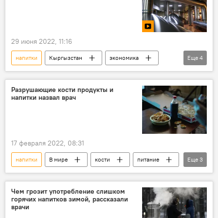
29 июня 2022, 11:16
напитки
Кыргызстан
экономика
Еще
4
Российско-кыргызский фонд развития
завод
видео
Новости Киргизии
Разрушающие кости продукты и
напитки назвал врач
17 февраля 2022, 08:31
напитки
В мире
кости
питание
Еще
3
продукты
еда
врач
Чем грозит употребление слишком
горячих напитков зимой, рассказали
врачи