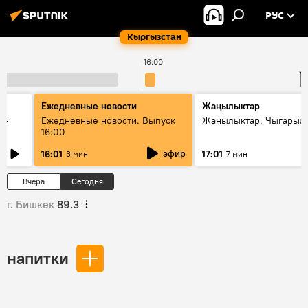
РУС
Кыргызстан
16:00
1
Ежедневные новости
Жаңылыктар
ан
Ежедневные новости. Выпуск
Жаңылыктар. Чыгарыл
16:00
эфир
16:01
17:01
3 мин
7 мин
Вчера
Сегодня
г. Бишкек
89.3
напитки