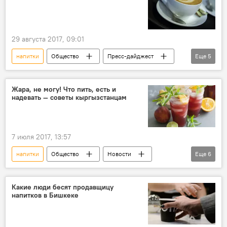
29 августа 2017, 09:01
напитки
Общество
Пресс-дайджест
Еще
5
Новости
В мире
риски
исследование
кофе
Жара, не могу! Что пить, есть и
надевать — советы кыргызстанцам
7 июля 2017, 13:57
напитки
Общество
Новости
Еще
6
Кыргызстан
Данияр Деркембаев
Кыргызгидромет
одежда
жара
Какие люди бесят продавщицу
напитков в Бишкеке
еда