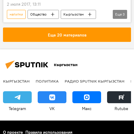
2 июля 2017, 13:11
напитки
Общество
Кыргызстан
Еще
3
Что выводит кыргызстанцев из себя
продавец
профессия
Еще 20 материалов
Кыргызстан
КЫРГЫЗСТАН
ПОЛИТИКА
РАДИО SPUTNIK КЫРГЫЗСТАН
Р
Telegram
VK
Макс
Rutube
О проекте
Правила использования