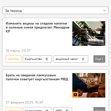
За период
Изменить акцизы на сладкие напитки
и соленые снеки предлагает Минздрав
КР
10 марта, 09:37
напитки
Кыргызстан
акцизный налог
Еще
2
снеки
Министерство здравоохранения КР
Брать на свидания лакмусовые
палочки советует кыргызстанкам МВД
27 февраля 2025, 10:47
напитки
Кыргызстан
МВД
Еще
4