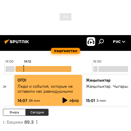
РУС
Кыргызстан
14:00
14:12
15:00
ОГО!
Жаңылыктар
уск
Люди и события, которые не
Жаңылыктар. Чыгарыл
оставили нас равнодушными
эфир
14:07
15:01
38 мин
3 мин
Вчера
Сегодня
г. Бишкек
89.3