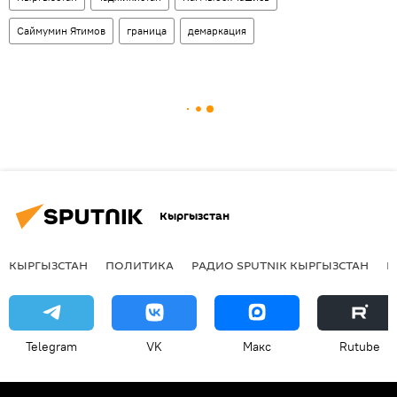
Саймумин Ятимов
граница
демаркация
Кыргызстан
КЫРГЫЗСТАН
ПОЛИТИКА
РАДИО SPUTNIK КЫРГЫЗСТАН
Р
Telegram
VK
Макс
Rutube