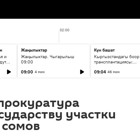
02:00
н
Жаңылыктар
Күн башат
я и
Жаңылыктар. Чыгарылыш
Кыргызстандагы боор
дут
09:00
трансплантациясы:
жетишкендиктер жана
09:00
09:04
4 мин
46 мин
келечеги
 прокуратура
сударству участки
н сомов