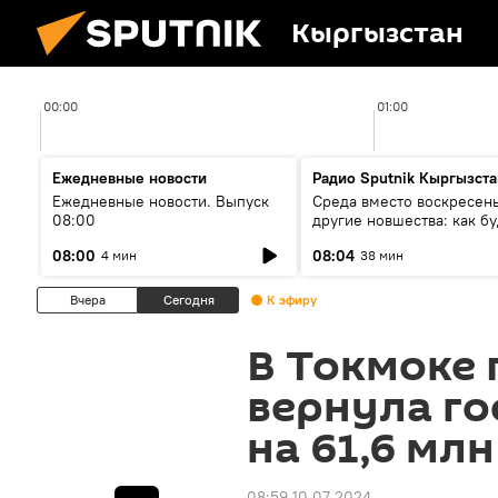
Кыргызстан
00:00
01:00
Ежедневные новости
Радио Sputnik Кыргызста
Ежедневные новости. Выпуск
Среда вместо воскресень
08:00
другие новшества: как бу
проходить выборы в КР?
08:00
08:04
4 мин
38 мин
Вчера
Сегодня
К эфиру
В Токмоке
вернула го
на 61,6 мл
08:59 10.07.2024