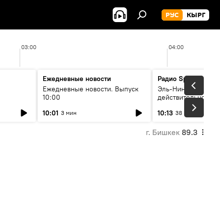
РУС
КЫРГ
03:00
04:00
Ежедневные новости
Радио Sputnik Кыр
Ежедневные новости. Выпуск
Эль-Ниньо, жара и 
10:00
действительно вли
 өнүгүү
погоду в Кыргызст
10:01
10:13
3 мин
38 мин
г. Бишкек
89.3