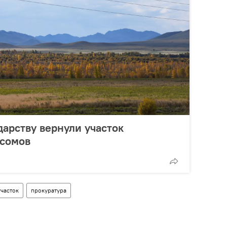
дарству вернули участок
 сомов
участок
прокуратура