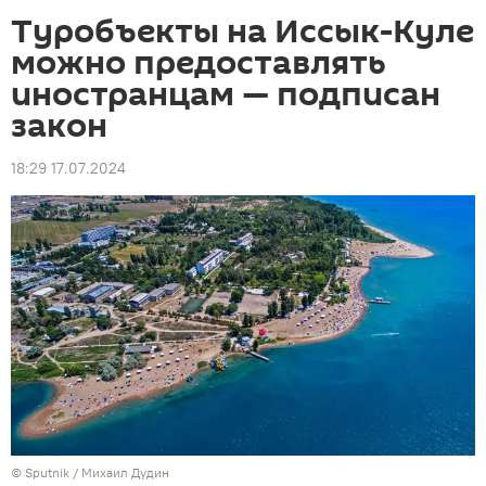
Туробъекты на Иссык-Куле
можно предоставлять
иностранцам — подписан
закон
18:29 17.07.2024
©
Sputnik
/ Михаил Дудин