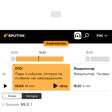
РУС
Кыргызстан
14:00
14:22
15:00
ОГО!
Жаңылыктар
уск
Люди и события, которые не
Жаңылыктар. Чыгарыл
оставили нас равнодушными
эфир
14:04
15:01
38 мин
3 мин
Вчера
Сегодня
г. Бишкек
89.3