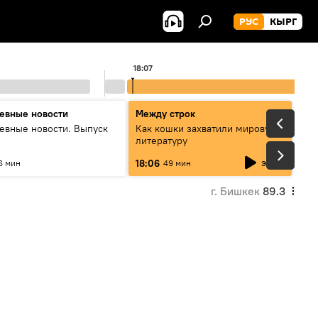
РУС
КЫРГ
18:07
евные новости
Между строк
евные новости. Выпуск
Как кошки захватили мировую
литературу
эфир
18:06
6 мин
49 мин
г. Бишкек
89.3