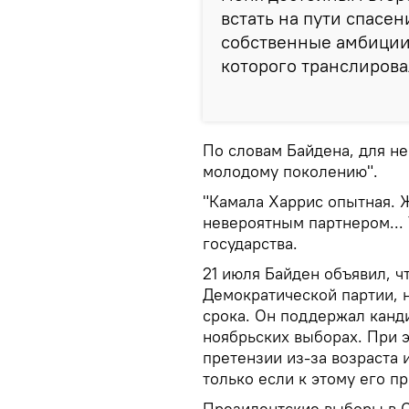
встать на пути спасе
собственные амбиции"
которого транслиров
По словам Байдена, для не
молодому поколению".
"Камала Харрис опытная. 
невероятным партнером... 
государства.
21 июля Байден объявил, ч
Демократической партии, 
срока. Он поддержал канд
ноябрьских выборах. При э
претензии из-за возраста и
только если к этому его п
Президентские выборы в С