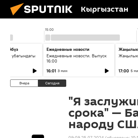
Кыргызстан
15:00
сүйлөйбүз
Ежедневные новости
Жаңылык
 — өз убагындагы
Ежедневные новости. Выпуск
Жаңылыкт
16:00
рологиялык кызмат
16:01
17:00
3 мин
5 м
ндөтүлүүдө
Вчера
Сегодня
"Я заслужи
срока" — Б
народу СШ
09:09 25.07.2024
(обновлено:
10: