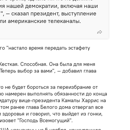
ния нашей демократии, включая наши
, — сказал президент, выступление
али американские телеканалы.
го "настало время передать эстафету
Жесткая. Способная. Она была для меня
Теперь выбор за вами", — добавил глава
то не будет бороться за переизбрание от
но намерен выполнять обязанности до конца
идатуру вице-президента Камалы Харрис на
том ранее глава Белого дома отвергал все
 здоровья и говорил, что выйдет из гонки,
ризовет "Господь Всемогущий".
ША назначены на 5 ноября, конкуренцию