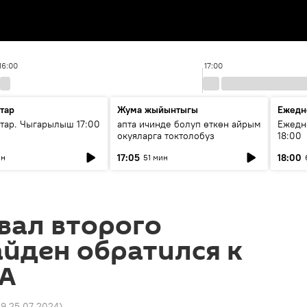
16:00
17:00
тар
Жума жыйынтыгы
Ежедн
ар. Чыгарылыш 17:00
апта ичинде болуп өткөн айрым
Ежедн
окуяларга токтолобуз
18:00
17:05
18:00
ин
51 мин
вал второго
айден обратился к
А
19 25.07.2024
)