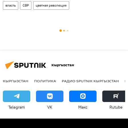
власть
СВР
цветная революция
Кыргызстан
КЫРГЫЗСТАН
ПОЛИТИКА
РАДИО SPUTNIK КЫРГЫЗСТАН
Р
Telegram
VK
Макс
Rutube