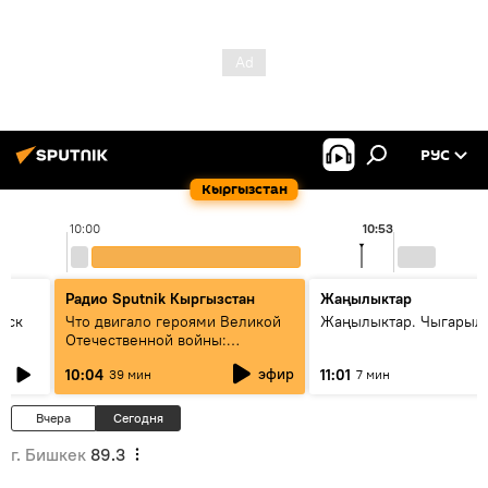
РУС
Кыргызстан
10:00
10:53
Радио Sputnik Кыргызстан
Жаңылыктар
уск
Что двигало героями Великой
Жаңылыктар. Чыгарылы
Отечественной войны:
вспоминая Чолпонбая
эфир
10:04
11:01
39 мин
7 мин
Тулебердиева
Вчера
Сегодня
г. Бишкек
89.3