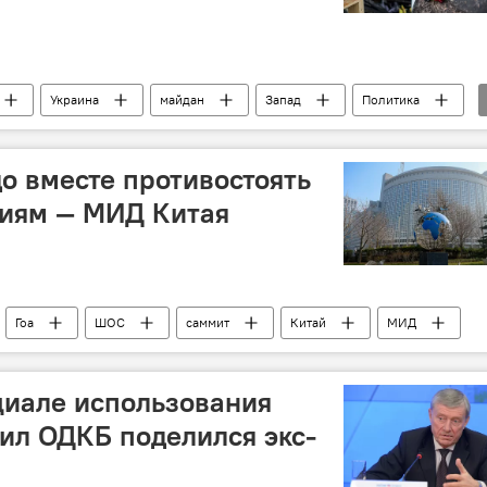
Украина
майдан
Запад
Политика
 вместе противостоять
иям — МИД Китая
Гоа
ШОС
саммит
Китай
МИД
циале использования
ил ОДКБ поделился экс-