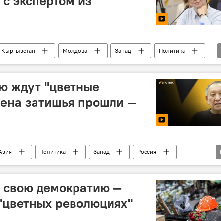
 с экспертом из
k Кыргызстан
Молдова
Запад
Политика
ю ждут "цветные
мена затишья прошли —
Азия
Политика
Запад
Россия
видео
т свою демократию —
 "цветных революциях"