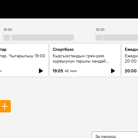
18:00
19:00
тар
Спортбокс
Ежедн
ар. Чыгарылыш 19:00
Кыргызстандын грек-рим
Ежедн
күрөшүнүн тарыхы кандай
20:00
башталган?
19:05
20:00
н
42 мин
За период