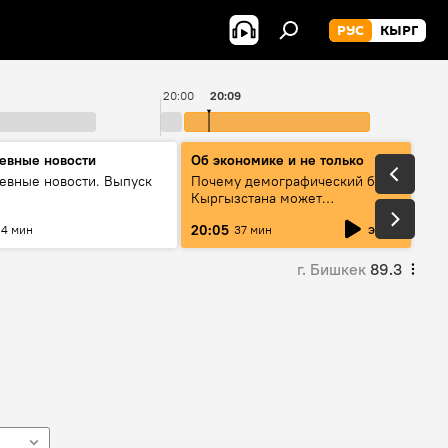
РУС
КЫРГ
20:00
20:09
евные новости
Об экономике и не только
евные новости. Выпуск
Почему демографический бум
Кыргызстана может
превратиться в проблему и как
эфир
20:05
4 мин
37 мин
этого избежать
г. Бишкек
89.3