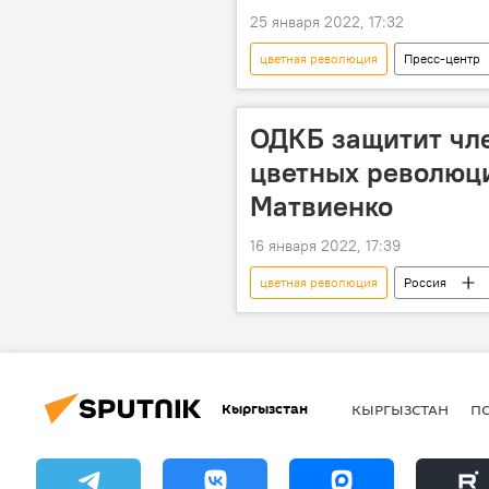
25 января 2022, 17:32
цветная революция
Пресс-центр
Николай Бордюжа
противо
ОДКБ защитит чле
цветных революц
Матвиенко
16 января 2022, 17:39
цветная революция
Россия
Валентина Матвиенко
помо
Кыргызстан
КЫРГЫЗСТАН
П