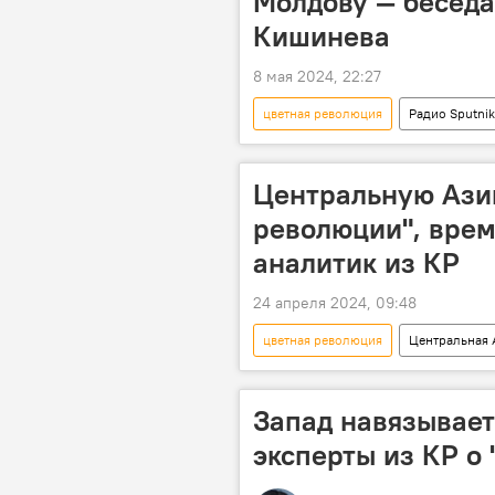
Молдову — беседа
Кишинева
8 мая 2024, 22:27
цветная революция
Радио Sputni
НПО
Центральную Ази
революции", вре
аналитик из КР
24 апреля 2024, 09:48
цветная революция
Центральная 
влияние
прогноз
Запад навязывае
эксперты из КР о