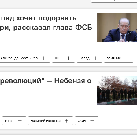
пад хочет подорвать
ри, рассказал глава ФСБ
Александр Бортников
ФСБ
Запад
влияние
революций" — Небензя о
Иран
Василий Небензя
ООН