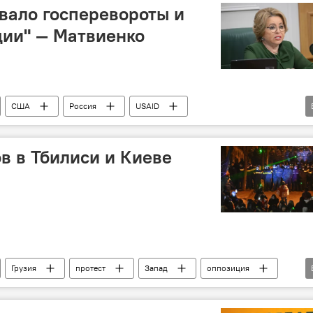
вало госперевороты и
ции" — Матвиенко
США
Россия
USAID
реворот
ов в Тбилиси и Киеве
Грузия
протест
Запад
оппозиция
колумнистика