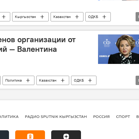
Кыргызстан
Казахстан
ОДКБ
действие
видеомост
нов организации от
ий — Валентина
Политика
Казахстан
ОДКБ
щь
ОЛИТИКА
РАДИО SPUTNIK КЫРГЫЗСТАН
РОССИЯ
СПОРТ