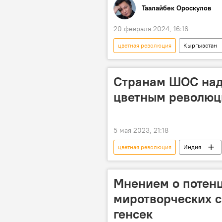
Таалайбек Ороскулов
20 февраля 2024, 16:16
цветная революция
Кыргызстан
эксперты
Странам ШОС надо
цветным революц
5 мая 2023, 21:18
цветная революция
Индия
Мнением о потен
миротворческих с
генсек