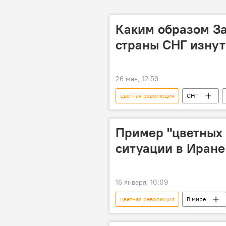
Каким образом За
страны СНГ изнут
26 мая, 12:59
цветная революция
СНГ
Пример "цветных 
ситуации в Иране
16 января, 10:09
цветная революция
В мире