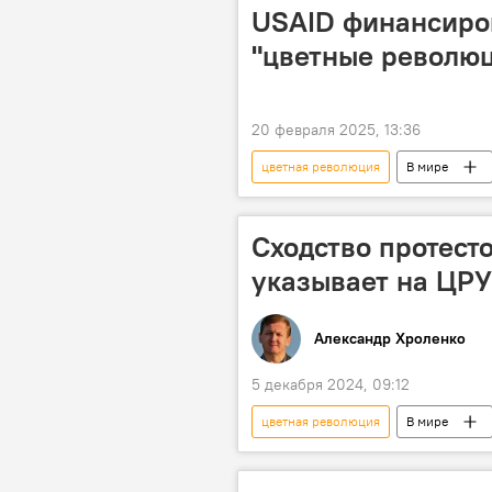
USAID финансиро
"цветные револю
20 февраля 2025, 13:36
цветная революция
В мире
Валентина Матвиенко
госпе
Сходство протест
указывает на ЦРУ
Александр Хроленко
5 декабря 2024, 09:12
цветная революция
В мире
Украина
Колумнисты