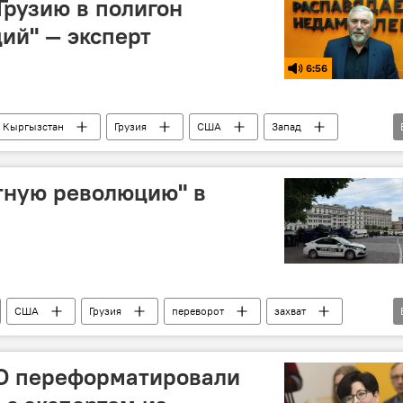
рузию в полигон
ий" — эксперт
6:56
k Кыргызстан
Грузия
США
Запад
выборы
разведка
переворот
тную революцию" в
США
Грузия
переворот
захват
Р
О переформатировали