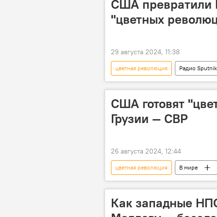
США превратили Г
"цветных революц
29 августа 2024, 11:38
цветная революция
Радио Sputni
Политика
полигон
США готовят "цве
Грузии — СВР
26 августа 2024, 12:44
цветная революция
В мире
выборы
власть
СВ
Как западные НП