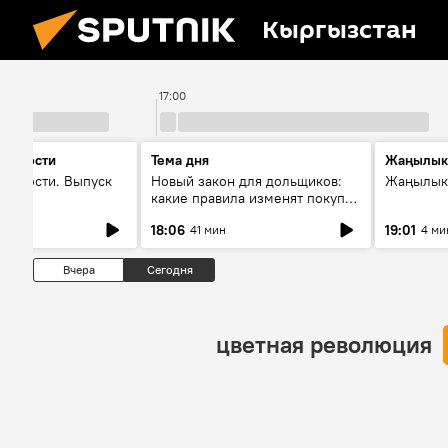
Кыргызстан
17:00
 новости
Тема дня
Жаңылык
новости. Выпуск
Новый закон для дольщиков:
Жаңылыкт
какие правила изменят покупку
квартир
18:06
19:01
41 мин
4 ми
Вчера
Сегодня
цветная революция