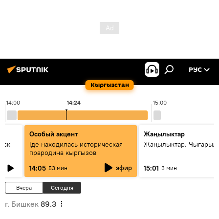
РУС
Кыргызстан
14:00
14:24
15:00
Особый акцент
Жаңылыктар
уск
Где находилась историческая
Жаңылыктар. Чыгарыл
прародина кыргызов
эфир
14:05
15:01
53 мин
3 мин
Вчера
Сегодня
г. Бишкек
89.3