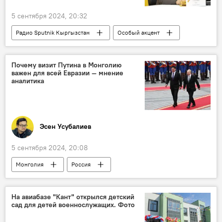
5 сентября 2024, 20:32
Радио Sputnik Кыргызстан
Особый акцент
Ближний Восток
Запад
Центральная Азия
США
Политика
Почему визит Путина в Монголию
важен для всей Евразии — мнение
конфликт
безопасность
аналитика
терроризм
Эсен Усубалиев
5 сентября 2024, 20:08
Монголия
Россия
Владимир Путин
визит
Политика
сотрудничество
колумнистика
На авиабазе "Кант" открылся детский
сад для детей военнослужащих. Фото
Колумнисты