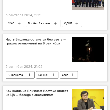
5 сентября 2024, 21:51
МЧС
Бообек Ажикеев
ОДКБ
В мире
Казахстан
Кыргызстан
Часть Бишкека останется без света —
график отключений на 6 сентября
5 сентября 2024, 21:02
Кыргызстан
Бишкек
свет
отключение
график
Бишкекское предприятие электрических сетей
Как война на Ближнем Востоке влияет
на ЦА — беседа с аналитиком