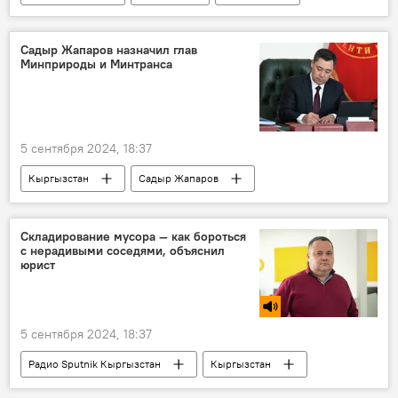
погода в Кыргызстане
Кыргызгидромет
Садыр Жапаров назначил глав
Минприроды и Минтранса
5 сентября 2024, 18:37
Кыргызстан
Садыр Жапаров
Министерство природных ресурсов, экологии и технического надзора КР
министерство
Складирование мусора — как бороться
с нерадивыми соседями, объяснил
Министерство транспорта и коммуникаций КР
юрист
5 сентября 2024, 18:37
Радио Sputnik Кыргызстан
Кыргызстан
Владимир Плужник
соседи
мусор