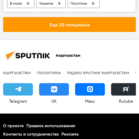
В мире
Украина
Политика
Дмитрий Кулеба
увольнение
Владимир Зеленский
Еще 20 материалов
Кыргызстан
КЫРГЫЗСТАН
ПОЛИТИКА
РАДИО SPUTNIK КЫРГЫЗСТАН
Р
Telegram
VK
Макс
Rutube
О проекте
Правила использования
Контакты и сотрудничество
Реклама