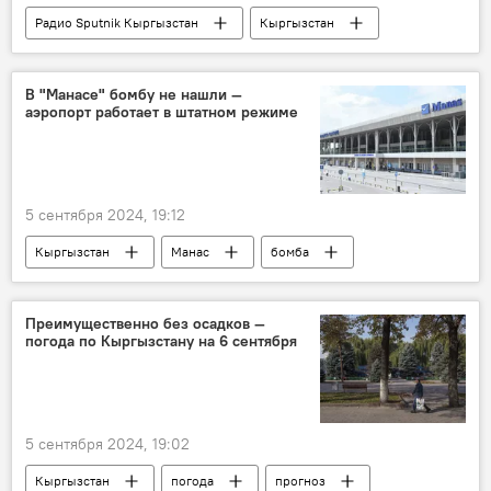
Радио Sputnik Кыргызстан
Кыргызстан
собака
домашние животные
питомец
хозяин
В "Манасе" бомбу не нашли —
аэропорт работает в штатном режиме
административная отвественность
5 сентября 2024, 19:12
Кыргызстан
Манас
бомба
сообщение
Преимущественно без осадков —
погода по Кыргызстану на 6 сентября
5 сентября 2024, 19:02
Кыргызстан
погода
прогноз