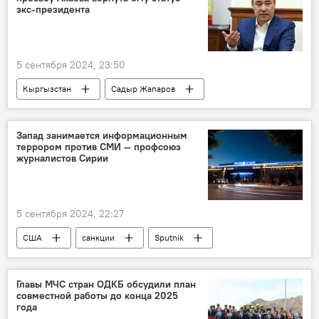
экс-президента
5 сентября 2024, 23:50
Кыргызстан
Садыр Жапаров
Аскар Акаев
экс-президент
статус
просьба
Запад занимается информационным
террором против СМИ — профсоюз
журналистов Сирии
5 сентября 2024, 22:27
США
санкции
Sputnik
РИА Новости
МИА "Россия сегодня"
Russia Today
Сирия
журналисты
Главы МЧС стран ОДКБ обсудили план
совместной работы до конца 2025
года