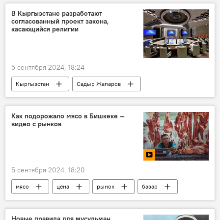
санитарные нормы
суд
В Кыргызстане разработают
согласованный проект закона,
касающийся религии
5 сентября 2024, 18:24
Кыргызстан
Садыр Жапаров
религия
закон
Жогорку Кенеш
никаб
Как подорожало мясо в Бишкеке —
видео с рынков
5 сентября 2024, 18:20
мясо
цена
рынок
базар
Бишкек
Новые правила для мусульман