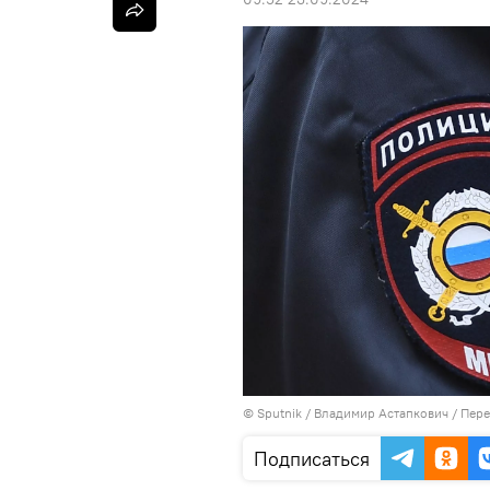
©
Sputnik
/ Владимир Астапкович
/
Пере
Подписаться