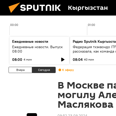
Кыргызстан
00:00
01:00
Ежедневные новости
Радио Sputnik Кыргызста
Ежедневные новости. Выпуск
Федерация тхэквондо IT
08:00
рассказала, как команда 
жертвой мошенников
08:00
08:04
4 мин
40 мин
Вчера
Сегодня
К эфиру
В Москве п
могилу Ал
Маслякова
09:52 23.09.2024