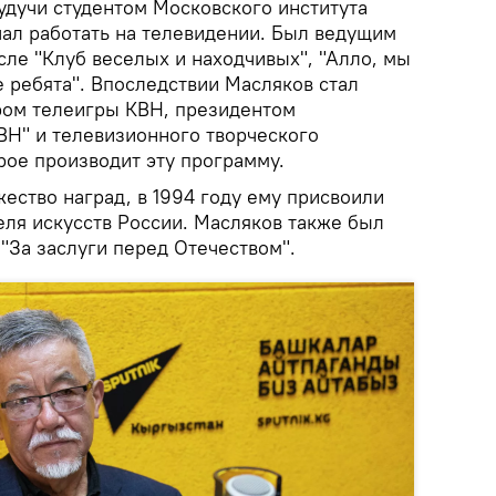
будучи студентом Московского института
чал работать на телевидении. Был ведущим
сле "Клуб веселых и находчивых", "Алло, мы
 ребята". Впоследствии Масляков стал
ром телеигры КВН, президентом
Н" и телевизионного творческого
рое производит эту программу.
ество наград, в 1994 году ему присвоили
еля искусств России. Масляков также был
"За заслуги перед Отечеством".