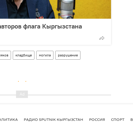
авторов флага Кыргызстана
ляков
кладбище
могила
разрушение
ОЛИТИКА
РАДИО SPUTNIK КЫРГЫЗСТАН
РОССИЯ
СПОРТ