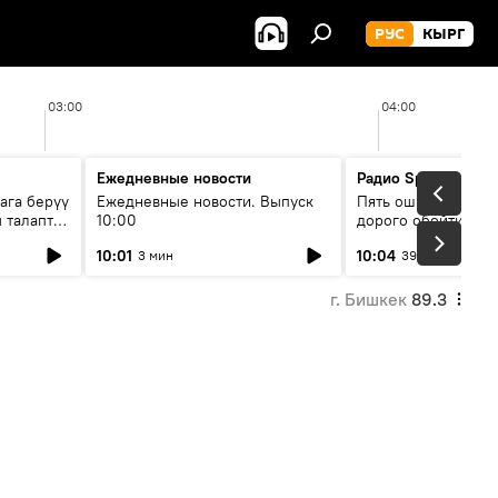
РУС
КЫРГ
03:00
04:00
Ежедневные новости
Радио Sputnik Кыр
ага берүү
Ежедневные новости. Выпуск
Пять ошибок котор
 талаптар
10:00
дорого обойтись п
жилья
10:01
10:04
3 мин
39 мин
г. Бишкек
89.3