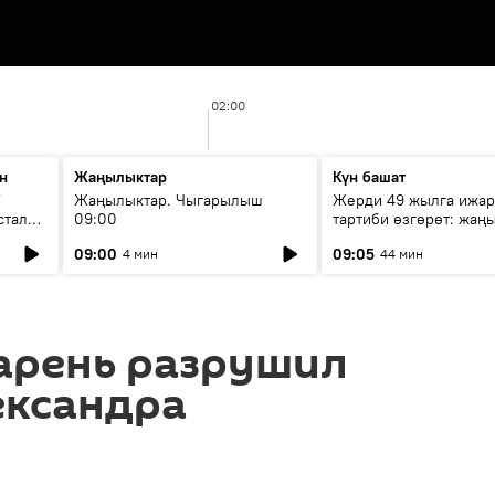
02:00
н
Жаңылыктар
Күн башат
F
Жаңылыктар. Чыгарылыш
Жерди 49 жылга ижар
стала
09:00
тартиби өзгөрөт: жаңы
эмнени көздөйт?
09:00
09:05
4 мин
44 мин
арень разрушил
ександра