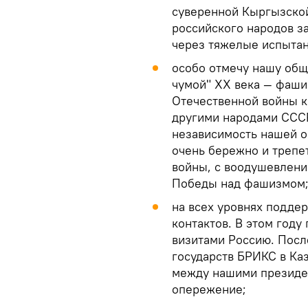
суверенной Кыргызской
российского народов з
через тяжелые испытан
особо отмечу нашу общ
чумой" XX века — фаши
Отечественной войны к
другими народами СССР
независимость нашей о
очень бережно и трепет
войны, с воодушевлени
Победы над фашизмом
на всех уровнях подде
контактов. В этом году
визитами Россию. После
государств БРИКС в Каз
между нашими президен
опережение;