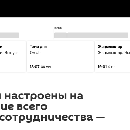
19:00
ти
Тема дня
Жаңылыктар
и. Выпуск
On air
Жаңылыктар. Чы
18:07
19:01
30 мин
9 мин
я настроены на
ие всего
 сотрудничества —