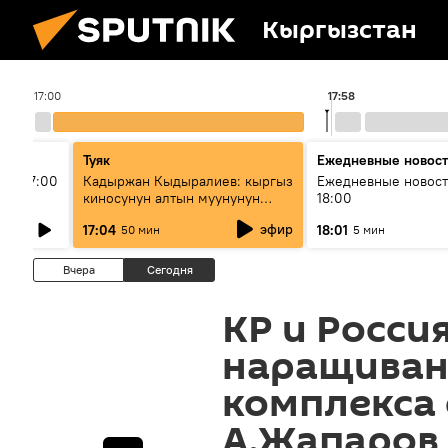
Кыргызстан
17:00
17:58
Туяк
Ежедневные новос
ыш 17:00
Кадыржан Кыдыралиев: кыргыз
Ежедневные новост
киносунун алтын муунунун
18:00
өкүлү
эфир
17:04
18:01
50 мин
5 мин
Вчера
Сегодня
КР и Росси
наращиван
комплекса
А.Жапаров