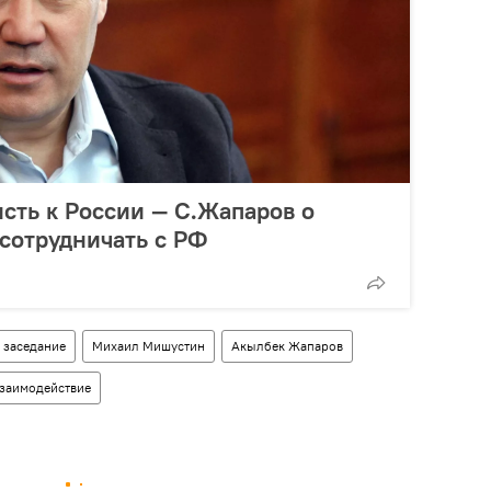
исть к России — С.Жапаров о
 сотрудничать с РФ
заседание
Михаил Мишустин
Акылбек Жапаров
заимодействие