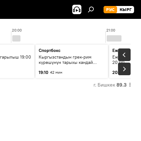
РУС
КЫРГ
20:00
21:00
Спортбокс
Ежедневные 
гарылыш 19:00
Кыргызстандын грек-рим
Ежедневные н
күрөшүнүн тарыхы кандай
20:00
башталган?
19:10
20:01
42 мин
5 мин
г. Бишкек
89.3