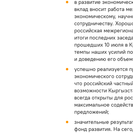
в развитие экономичес
вклад вносит работа м
экономическому, научн
сотрудничеству. Хорош
российская межрегион
итоги последних засед
прошедших 10 июля в К
темпы наших усилий по
и доведению его объем
успешно реализуется п
экономического сотруд
что российский частны
возможности Кыргызста
всегда открыты для рос
максимальное содейств
предложений;
значительные результа
фонд развития. На сег