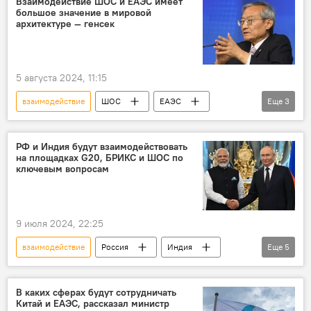
Взаимодействие ШОС и ЕАЭС имеет
большое значение в мировой
архитектуре — генсек
5 августа 2024, 11:15
взаимодействие
ШОС
ЕАЭС
Еще
3
Чжан Мин
Бакытжан Сагинтаев
экономика
РФ и Индия будут взаимодействовать
на площадках G20, БРИКС и ШОС по
ключевым вопросам
9 июля 2024, 22:25
взаимодействие
Россия
Индия
Еще
5
сотрудничество
БРИКС
ШОС
G20
заявление
В каких сферах будут сотрудничать
Китай и ЕАЭС, рассказал министр