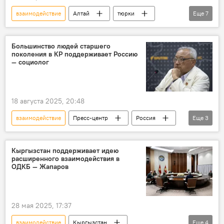
взаимодействие
Алтай
тюрки
Еще
7
история
Евразия
интеграция
сотрудничество
ученые
Большинство людей старшего
поколения в КР поддерживает Россию
колумнистика
Колумнисты
— социолог
18 августа 2025, 20:48
взаимодействие
Пресс-центр
Россия
Еще
3
Кыргызстан
Политика
поколение
Кыргызстан поддерживает идею
расширенного взаимодействия в
ОДКБ — Жапаров
28 мая 2025, 17:37
взаимодействие
Кыргызстан
Еще
4