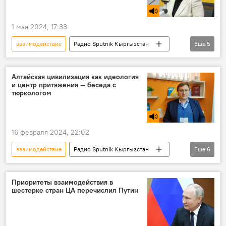
1 мая 2024, 17:33
взаимодействие
Радио Sputnik Кыргызстан
Еще
5
Россия
Кыргызстан
история
конкурс
интервью
Алтайская цивилизация как идеология
и центр притяжения — беседа с
тюркологом
16 февраля 2024, 22:02
взаимодействие
Радио Sputnik Кыргызстан
Еще
6
Алтайская цивилизация
тюрки
славяне
история
сотрудничество
Приоритеты взаимодействия в
шестерке стран ЦА перечислил Путин
Особый акцент