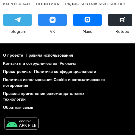
КЫРГЫЗСТАН
ПОЛИТИКА
РАДИО SPUTNIK КЫРГЫЗСТАН
Р
Telegram
VK
Макс
Rutube
О проекте
Правила использования
Контакты и сотрудничество
Реклама
Пресс-релизы
Политика конфиденциальности
Политика использования Cookie и автоматического
логирования
Правила применения рекомендательных
технологий
Обратная связь