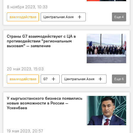
8 ноября 2023, 10:33
взаимодействие
Центральная Азия
Еще
4
Владимир Путин
Россия
сотрудничество
приоритеты
Страны G7 взаимодействуют с ЦА в
противодействии "региональным
вызовам" — заявление
20 мая 2023, 15:03
взаимодействие
G7
Центральная Азия
Еще
6
Афганистан
Украина
климат
энергетика
продовольствие
У кыргызстанского бизнеса появились
новые возможности в России —
терроризм
Ускенбаев
19 мая 2023, 20:57