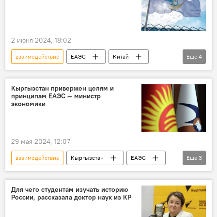
2 июня 2024, 18:02
взаимодействие
ЕАЭС
Китай
Еще
4
сотрудничество
расширение
торговля
транспортный коридор
Кыргызстан привержен целям и
принципам ЕАЭС — министр
экономики
29 мая 2024, 12:07
взаимодействие
Кыргызстан
ЕАЭС
Еще
3
юбилей
Данияр Амангельдиев
Кыргызстан в ЕАЭС
Для чего студентам изучать историю
России, рассказала доктор наук из КР