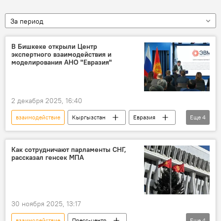
За период
В Бишкеке открыли Центр
экспертного взаимодействия и
моделирования АНО "Евразия"
2 декабря 2025, 16:40
взаимодействие
Кыргызстан
Евразия
Еще
4
АНО "Евразия"
интеграция
эксперты
центр
Как сотрудничают парламенты СНГ,
рассказал генсек МПА
30 ноября 2025, 13:17
взаимодействие
Пресс-центр
Еще
4