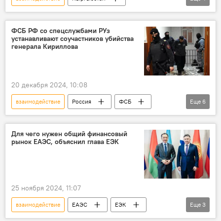
Садыр Жапаров
ОДКБ
расширение
угрозы
ФСБ РФ со спецслужбами РУз
устанавливают соучастников убийства
генерала Кириллова
20 декабря 2024, 10:08
взаимодействие
Россия
ФСБ
Еще
6
спецслужбы
Узбекистан
Игорь Кириллов
убийство
Для чего нужен общий финансовый
рынок ЕАЭС, объяснил глава ЕЭК
расследование
теракт
25 ноября 2024, 11:07
взаимодействие
ЕАЭС
ЕЭК
Еще
3
Бакытжан Сагинтаев
финансы