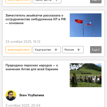
Кыргызстан
МПА СНГ
сотрудничество
парламент
работа
Заместитель акыйкатчи рассказала о
сотрудничестве омбудсменов КР и РФ
— основное
23 октября 2025, 16:12
взаимодействие
Кыргызстан
Россия
Еще
2
сотрудничество
омбудсмен
Прародина тюркских народов — о
значении Алтая для всей Евразии
Эсен Усубалиев
3 октября 2025, 20:04