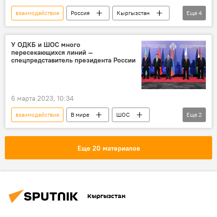
взаимодействие
Россия
Кыргызстан
Еще
4
Россия — Исламский мир: KazanForum
экономика
форум
бизнес
У ОДКБ и ШОС много
пересекающихся линий —
спецпредставитель президента России
6 марта 2023, 10:34
взаимодействие
В мире
ШОС
Еще
2
ОДКБ
сотрудничество
Еще 20 материалов
Кыргызстан