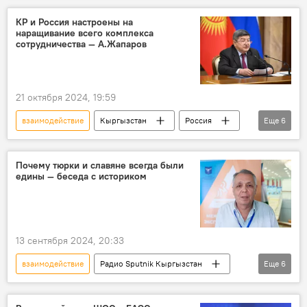
рынок
КР и Россия настроены на
наращивание всего комплекса
сотрудничества — А.Жапаров
21 октября 2024, 19:59
взаимодействие
Кыргызстан
Россия
Еще
6
Москва
заседание
Михаил Мишустин
Акылбек Жапаров
Почему тюрки и славяне всегда были
едины — беседа с историком
сотрудничество
наращивание
13 сентября 2024, 20:33
взаимодействие
Радио Sputnik Кыргызстан
Еще
6
Евразия
славяне
тюрки
история
единство
Особый акцент