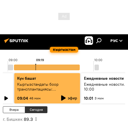
РУС
Кыргызстан
09:00
09:19
10:00
Күн башат
Ежедневные новости
Кыргызстандагы боор
Ежедневные новости. 
трансплантациясы:
10:00
жетишкендиктер жана өнүгүү
эфир
09:04
10:01
46 мин
3 мин
келечеги
Вчера
Сегодня
г. Бишкек
89.3