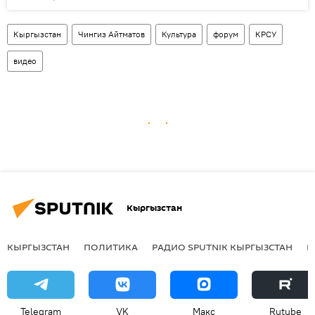
Кыргызстан
Чингиз Айтматов
Культура
форум
КРСУ
видео
Кыргызстан
КЫРГЫЗСТАН
ПОЛИТИКА
РАДИО SPUTNIK КЫРГЫЗСТАН
Р
Telegram
VK
Макс
Rutube