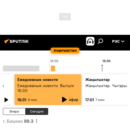
РУС
Кыргызстан
16:00
16:36
Ежедневные новости
Жаңылыктар
ан
Ежедневные новости. Выпуск
Жаңылыктар. Чыгарыл
16:00
эфир
16:01
17:01
3 мин
7 мин
Вчера
Сегодня
г. Бишкек
89.3